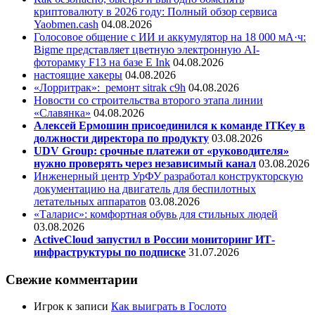
криптовалюту в 2026 году: Полный обзор сервиса
Yaobmen.cash
04.08.2026
Голосовое общение с ИИ и аккумулятор на 18 000 мА·ч:
Bigme представляет цветную электронную AI-
фоторамку F13 на базе E Ink
04.08.2026
настоящие хакеры
04.08.2026
«Лорритрак»:
ремонт sitrak c9h
04.08.2026
Новости со строительства второго этапа линии
«Славянка»
04.08.2026
Алексей Ермошин присоединился к команде ITKey в
должности директора по продукту
03.08.2026
UDV Group: срочные платежи от «руководителя»
нужно проверять через независимый канал
03.08.2026
Инженерный центр УрФУ разработал конструкторскую
документацию на двигатель для беспилотных
летательных аппаратов
03.08.2026
«Таларис»: комфортная обувь для стильных людей
03.08.2026
ActiveCloud запустил в России мониторинг ИТ-
инфраструктуры по подписке
31.07.2026
Свежие комментарии
Игрок
к записи
Как выиграть в Гослото