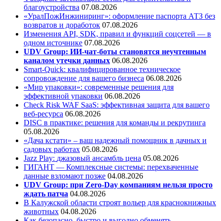
благоустройства
07.08.2026
«УралПожИнжиниринг»: оформление паспорта АТЗ без
возвратов и доработок
07.08.2026
Изменения API, SDK, правил и функций соцсетей — в
одном источнике
07.08.2026
UDV Group: ИИ-чат-боты становятся неучтенным
каналом утечки данных
06.08.2026
Smart-Quick: квалифицированное техническое
сопровождение для вашего бизнеса
06.08.2026
«Мир упаковки»: современные решения для
эффективной упаковки
06.08.2026
Check Risk WAF SaaS: эффективная защита для вашего
веб-ресурса
06.08.2026
DISC в практике: решения для команды и рекрутинга
05.08.2026
«Дача кстати» – ваш надежный помощник в дачных и
садовых работах
05.08.2026
Jazz Play:
джазовый ансамбль цена
05.08.2026
ГИГАНТ — Комплексные системы: перехваченные
данные взломают позже
04.08.2026
UDV Group: при Zero-Day компаниям нельзя просто
ждать патча
04.08.2026
В Калужской области строят вольер для краснокнижных
животных
04.08.2026
Как безопасно, быстро и выгодно обменять