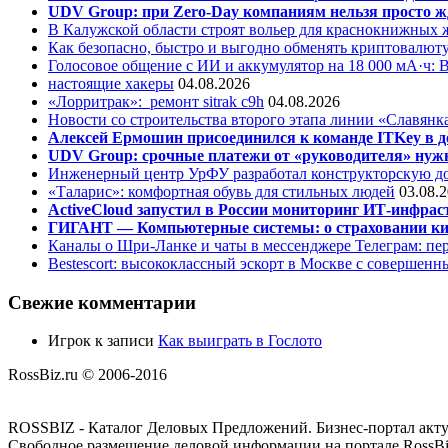
UDV Group: при Zero-Day компаниям нельзя просто ж
В Калужской области строят вольер для краснокнижных
Как безопасно, быстро и выгодно обменять криптовалюту
Голосовое общение с ИИ и аккумулятор на 18 000 мА·ч: 
настоящие хакеры
04.08.2026
«Лорритрак»:
ремонт sitrak c9h
04.08.2026
Новости со строительства второго этапа линии «Славянк
Алексей Ермошин присоединился к команде ITKey в д
UDV Group: срочные платежи от «руководителя» нужн
Инженерный центр УрФУ разработал конструкторскую до
«Таларис»: комфортная обувь для стильных людей
03.08.
ActiveCloud запустил в России мониторинг ИТ-инфрас
ГИГАНТ — Компьютерные системы: о страховании ки
Каналы о Шри-Ланке и чаты в мессенджере Телеграм: пер
Bestescort: высококлассный эскорт в Москве с совершен
Свежие комментарии
Игрок
к записи
Как выиграть в Гослото
RossBiz.ru © 2006-2016
ROSSBIZ - Каталог Деловых Предложений. Бизнес-портал акт
Свободное размещение деловой информации на портале RossBiz