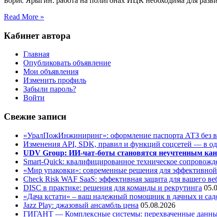
Борис Ярыгин: работа на полигонах ИЦК необходима для разв
Read More »
Кабинет автора
Главная
Опубликовать объявление
Мои объявления
Изменить профиль
Забыли пароль?
Войти
Свежие записи
«УралПожИнжиниринг»: оформление паспорта АТЗ без во
Изменения API, SDK, правил и функций соцсетей — в о
UDV Group: ИИ-чат-боты становятся неучтенным кан
Smart-Quick: квалифицированное техническое сопровожде
«Мир упаковки»: современные решения для эффективной
Check Risk WAF SaaS: эффективная защита для вашего ве
DISC в практике: решения для команды и рекрутинга
05.
«Дача кстати» – ваш надежный помощник в дачных и сад
Jazz Play:
джазовый ансамбль цена
05.08.2026
ГИГАНТ — Комплексные системы: перехваченные данны