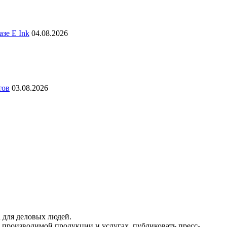
зе E Ink
04.08.2026
тов
03.08.2026
 для деловых людей.
 производимой продукции и услугах, публиковать пресс-