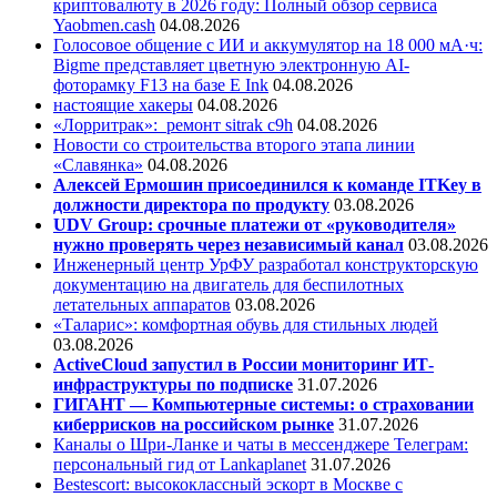
криптовалюту в 2026 году: Полный обзор сервиса
Yaobmen.cash
04.08.2026
Голосовое общение с ИИ и аккумулятор на 18 000 мА·ч:
Bigme представляет цветную электронную AI-
фоторамку F13 на базе E Ink
04.08.2026
настоящие хакеры
04.08.2026
«Лорритрак»:
ремонт sitrak c9h
04.08.2026
Новости со строительства второго этапа линии
«Славянка»
04.08.2026
Алексей Ермошин присоединился к команде ITKey в
должности директора по продукту
03.08.2026
UDV Group: срочные платежи от «руководителя»
нужно проверять через независимый канал
03.08.2026
Инженерный центр УрФУ разработал конструкторскую
документацию на двигатель для беспилотных
летательных аппаратов
03.08.2026
«Таларис»: комфортная обувь для стильных людей
03.08.2026
ActiveCloud запустил в России мониторинг ИТ-
инфраструктуры по подписке
31.07.2026
ГИГАНТ — Компьютерные системы: о страховании
киберрисков на российском рынке
31.07.2026
Каналы о Шри-Ланке и чаты в мессенджере Телеграм:
персональный гид от Lankaplanet
31.07.2026
Bestescort: высококлассный эскорт в Москве с