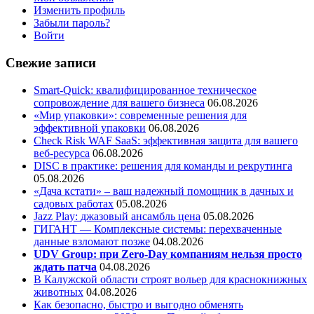
Изменить профиль
Забыли пароль?
Войти
Свежие записи
Smart-Quick: квалифицированное техническое
сопровождение для вашего бизнеса
06.08.2026
«Мир упаковки»: современные решения для
эффективной упаковки
06.08.2026
Check Risk WAF SaaS: эффективная защита для вашего
веб-ресурса
06.08.2026
DISC в практике: решения для команды и рекрутинга
05.08.2026
«Дача кстати» – ваш надежный помощник в дачных и
садовых работах
05.08.2026
Jazz Play:
джазовый ансамбль цена
05.08.2026
ГИГАНТ — Комплексные системы: перехваченные
данные взломают позже
04.08.2026
UDV Group: при Zero-Day компаниям нельзя просто
ждать патча
04.08.2026
В Калужской области строят вольер для краснокнижных
животных
04.08.2026
Как безопасно, быстро и выгодно обменять