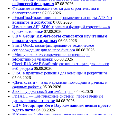
нейросетей без правил
07.08.2026
Фасадные затеняющие сетки для строительства и
благоустройства
07.08.2026
«УралПожИнжиниринг»: оформление паспорта АТЗ без
возвратов и доработок
07.08.2026
Изменения API, SDK, правил и функций соцсетей — в
одном источнике
07.08.2026
UDV Group: ИИ-чат-боты становятся неучтенным
каналом утечки данных
06.08.2026
Smart-Quick: квалифицированное техническое
сопровождение для вашего бизнеса
06.08.2026
«Мир упаковки»: современные решения для
эффективной упаковки
06.08.2026
Check Risk WAF SaaS: эффективная защита для вашего
веб-ресурса
06.08.2026
DISC в практике: решения для команды и рекрутинга
05.08.2026
«Дача кстати» – ваш надежный помощник в дачных и
садовых работах
05.08.2026
Jazz Play:
джазовый ансамбль цена
05.08.2026
ГИГАНТ — Комплексные системы: перехваченные
данные взломают позже
04.08.2026
UDV Group: при Zero-Day компаниям нельзя просто
ждать патча
04.08.2026
В Калужской области строят вольер для краснокнижных