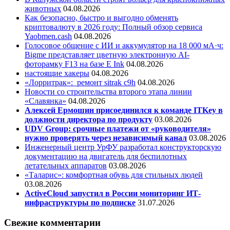
животных
04.08.2026
Как безопасно, быстро и выгодно обменять
криптовалюту в 2026 году: Полный обзор сервиса
Yaobmen.cash
04.08.2026
Голосовое общение с ИИ и аккумулятор на 18 000 мА·ч:
Bigme представляет цветную электронную AI-
фоторамку F13 на базе E Ink
04.08.2026
настоящие хакеры
04.08.2026
«Лорритрак»:
ремонт sitrak c9h
04.08.2026
Новости со строительства второго этапа линии
«Славянка»
04.08.2026
Алексей Ермошин присоединился к команде ITKey в
должности директора по продукту
03.08.2026
UDV Group: срочные платежи от «руководителя»
нужно проверять через независимый канал
03.08.2026
Инженерный центр УрФУ разработал конструкторскую
документацию на двигатель для беспилотных
летательных аппаратов
03.08.2026
«Таларис»: комфортная обувь для стильных людей
03.08.2026
ActiveCloud запустил в России мониторинг ИТ-
инфраструктуры по подписке
31.07.2026
Свежие комментарии