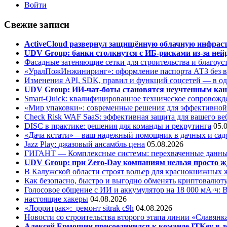
Войти
Свежие записи
ActiveCloud развернул защищённую облачную инфрастр
UDV Group: банки столкнутся с ИБ-рисками из-за нейр
Фасадные затеняющие сетки для строительства и благоус
«УралПожИнжиниринг»: оформление паспорта АТЗ без во
Изменения API, SDK, правил и функций соцсетей — в о
UDV Group: ИИ-чат-боты становятся неучтенным кан
Smart-Quick: квалифицированное техническое сопровожде
«Мир упаковки»: современные решения для эффективной
Check Risk WAF SaaS: эффективная защита для вашего ве
DISC в практике: решения для команды и рекрутинга
05.
«Дача кстати» – ваш надежный помощник в дачных и сад
Jazz Play:
джазовый ансамбль цена
05.08.2026
ГИГАНТ — Комплексные системы: перехваченные данны
UDV Group: при Zero-Day компаниям нельзя просто ж
В Калужской области строят вольер для краснокнижных
Как безопасно, быстро и выгодно обменять криптовалюту
Голосовое общение с ИИ и аккумулятор на 18 000 мА·ч: 
настоящие хакеры
04.08.2026
«Лорритрак»:
ремонт sitrak c9h
04.08.2026
Новости со строительства второго этапа линии «Славянк
Алексей Ермошин присоединился к команде ITKey в д