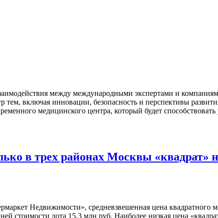
заимодействия между международными экспертами и компаниями
 тем, включая инновации, безопасность и перспективы развити
временного медицинского центра, который будет способствоват
ько в трех районах Москвы «квадрат» н
маркет Недвижимости», средневзвешенная цена квадратного ме
дней стоимости лота 15,3 млн руб. Наиболее низкая цена «квадра