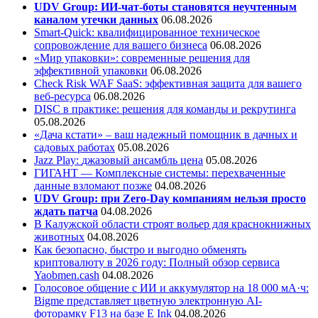
UDV Group: ИИ-чат-боты становятся неучтенным
каналом утечки данных
06.08.2026
Smart-Quick: квалифицированное техническое
сопровождение для вашего бизнеса
06.08.2026
«Мир упаковки»: современные решения для
эффективной упаковки
06.08.2026
Check Risk WAF SaaS: эффективная защита для вашего
веб-ресурса
06.08.2026
DISC в практике: решения для команды и рекрутинга
05.08.2026
«Дача кстати» – ваш надежный помощник в дачных и
садовых работах
05.08.2026
Jazz Play:
джазовый ансамбль цена
05.08.2026
ГИГАНТ — Комплексные системы: перехваченные
данные взломают позже
04.08.2026
UDV Group: при Zero-Day компаниям нельзя просто
ждать патча
04.08.2026
В Калужской области строят вольер для краснокнижных
животных
04.08.2026
Как безопасно, быстро и выгодно обменять
криптовалюту в 2026 году: Полный обзор сервиса
Yaobmen.cash
04.08.2026
Голосовое общение с ИИ и аккумулятор на 18 000 мА·ч:
Bigme представляет цветную электронную AI-
фоторамку F13 на базе E Ink
04.08.2026