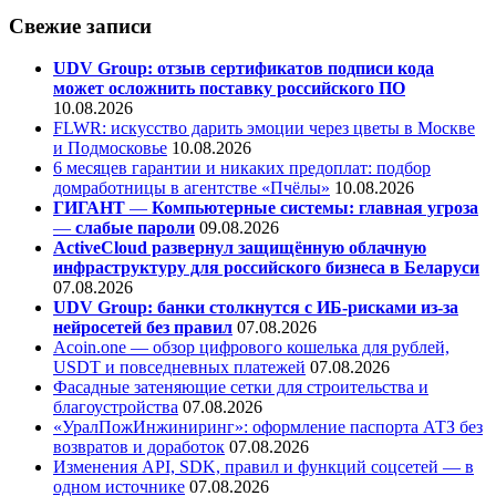
Свежие записи
UDV Group: отзыв сертификатов подписи кода
может осложнить поставку российского ПО
10.08.2026
FLWR: искусство дарить эмоции через цветы в Москве
и Подмосковье
10.08.2026
6 месяцев гарантии и никаких предоплат: подбор
домработницы в агентстве «Пчёлы»
10.08.2026
ГИГАНТ
—
Компьютерные системы: главная угроза
—
слабые пароли
09.08.2026
ActiveCloud развернул защищённую облачную
инфраструктуру для российского бизнеса в Беларуси
07.08.2026
UDV Group: банки столкнутся с ИБ-рисками из-за
нейросетей без правил
07.08.2026
Acoin.one — обзор цифрового кошелька для рублей,
USDT и повседневных платежей
07.08.2026
Фасадные затеняющие сетки для строительства и
благоустройства
07.08.2026
«УралПожИнжиниринг»: оформление паспорта АТЗ без
возвратов и доработок
07.08.2026
Изменения API, SDK, правил и функций соцсетей — в
одном источнике
07.08.2026