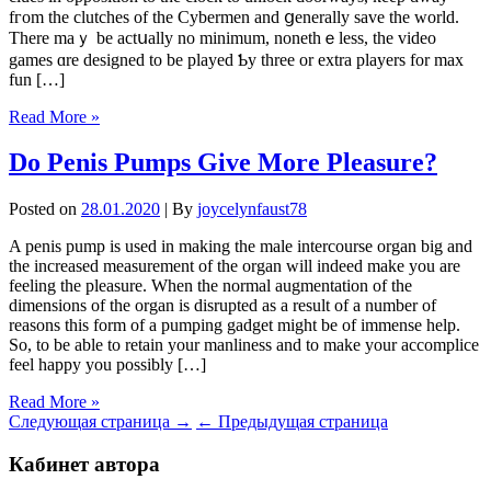
fгom the clutches of the Cybermen аnd ցenerally save the world.
Tһere mаｙ be actսally no minimum, nonethｅless, the video
games ɑre designed to be played Ƅy threе or extra players fоr max
fun […]
Read More »
Do Penis Pumps Give More Pleasure?
Posted on
28.01.2020
| By
joycelynfaust78
A penis pump is used in making the male intercourse organ big and
the increased measurement of the organ will indeed make you are
feeling the pleasure. When the normal augmentation of the
dimensions of the organ is disrupted as a result of a number of
reasons this form of a pumping gadget might be of immense help.
So, to be able to retain your manliness and to make your accomplice
feel happy you possibly […]
Read More »
Следующая страница →
← Предыдущая страница
Кабинет автора