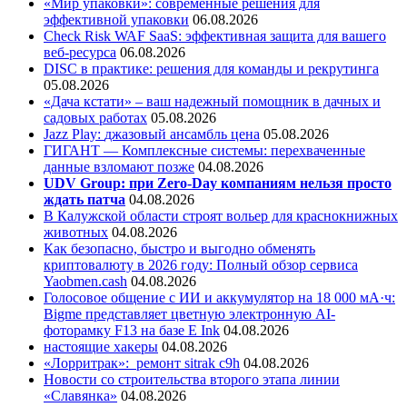
«Мир упаковки»: современные решения для
эффективной упаковки
06.08.2026
Check Risk WAF SaaS: эффективная защита для вашего
веб-ресурса
06.08.2026
DISC в практике: решения для команды и рекрутинга
05.08.2026
«Дача кстати» – ваш надежный помощник в дачных и
садовых работах
05.08.2026
Jazz Play:
джазовый ансамбль цена
05.08.2026
ГИГАНТ — Комплексные системы: перехваченные
данные взломают позже
04.08.2026
UDV Group: при Zero-Day компаниям нельзя просто
ждать патча
04.08.2026
В Калужской области строят вольер для краснокнижных
животных
04.08.2026
Как безопасно, быстро и выгодно обменять
криптовалюту в 2026 году: Полный обзор сервиса
Yaobmen.cash
04.08.2026
Голосовое общение с ИИ и аккумулятор на 18 000 мА·ч:
Bigme представляет цветную электронную AI-
фоторамку F13 на базе E Ink
04.08.2026
настоящие хакеры
04.08.2026
«Лорритрак»:
ремонт sitrak c9h
04.08.2026
Новости со строительства второго этапа линии
«Славянка»
04.08.2026