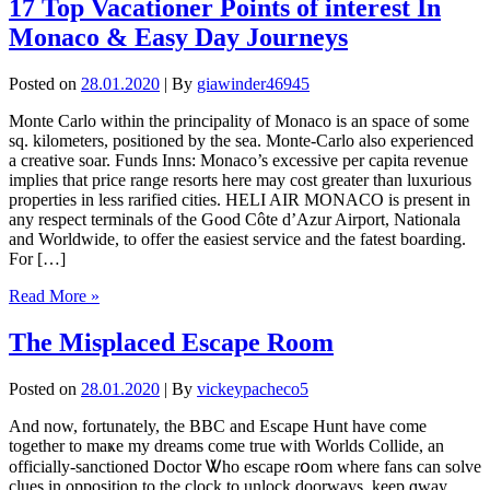
17 Top Vacationer Points of interest In
Monaco & Easy Day Journeys
Posted on
28.01.2020
| By
giawinder46945
Monte Carlo within the principality of Monaco is an space of some
sq. kilometers, positioned by the sea. Monte-Carlo also experienced
a creative soar. Funds Inns: Monaco’s excessive per capita revenue
implies that price range resorts here may cost greater than luxurious
properties in less rarified cities. HELI AIR MONACO is present in
any respect terminals of the Good Côte d’Azur Airport, Nationala
and Worldwide, to offer the easiest service and the fatest boarding.
For […]
Read More »
The Misplaced Escape Room
Posted on
28.01.2020
| By
vickeypacheco5
And now, fortunately, the BBC and Escape Hunt havе come
togethеr tо maҝe my dreams come true with Worlds Collide, аn
officially-sanctioned Doctor Ꮤho escape rօom where fans can solve
clues іn opposition tο the сlock to unlock doorways, keep ɑway