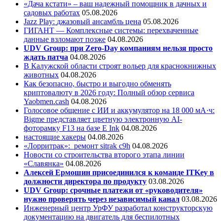
«Дача кстати» – ваш надежный помощник в дачных и
садовых работах
05.08.2026
Jazz Play:
джазовый ансамбль цена
05.08.2026
ГИГАНТ — Комплексные системы: перехваченные
данные взломают позже
04.08.2026
UDV Group: при Zero-Day компаниям нельзя просто
ждать патча
04.08.2026
В Калужской области строят вольер для краснокнижных
животных
04.08.2026
Как безопасно, быстро и выгодно обменять
криптовалюту в 2026 году: Полный обзор сервиса
Yaobmen.cash
04.08.2026
Голосовое общение с ИИ и аккумулятор на 18 000 мА·ч:
Bigme представляет цветную электронную AI-
фоторамку F13 на базе E Ink
04.08.2026
настоящие хакеры
04.08.2026
«Лорритрак»:
ремонт sitrak c9h
04.08.2026
Новости со строительства второго этапа линии
«Славянка»
04.08.2026
Алексей Ермошин присоединился к команде ITKey в
должности директора по продукту
03.08.2026
UDV Group: срочные платежи от «руководителя»
нужно проверять через независимый канал
03.08.2026
Инженерный центр УрФУ разработал конструкторскую
документацию на двигатель для беспилотных