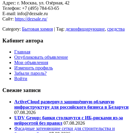
Адрес: г. Москва, ул. Озёрная, 42
Телефон: +7 (495) 784-63-65
E-mail: info@dezsale.ru
Сайт:
https://dezsale.ru/
Category:
Бытовая химия
| Tag:
дезинфицирующие
,
средства
Кабинет автора
Главная
Опубликовать объявление
Мои объявления
Изменить профиль
Забыли пароль?
Войти
Свежие записи
ActiveCloud развернул защищённую облачную
инфраструктуру для российского бизнеса в Беларуси
07.08.2026
UDV Group: банки столкнутся с ИБ-рисками из-за
нейросетей без правил
07.08.2026
Фасадные затеняющие сетки для строительства и