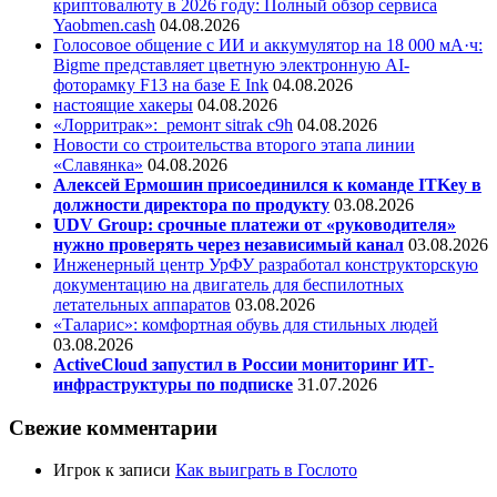
криптовалюту в 2026 году: Полный обзор сервиса
Yaobmen.cash
04.08.2026
Голосовое общение с ИИ и аккумулятор на 18 000 мА·ч:
Bigme представляет цветную электронную AI-
фоторамку F13 на базе E Ink
04.08.2026
настоящие хакеры
04.08.2026
«Лорритрак»:
ремонт sitrak c9h
04.08.2026
Новости со строительства второго этапа линии
«Славянка»
04.08.2026
Алексей Ермошин присоединился к команде ITKey в
должности директора по продукту
03.08.2026
UDV Group: срочные платежи от «руководителя»
нужно проверять через независимый канал
03.08.2026
Инженерный центр УрФУ разработал конструкторскую
документацию на двигатель для беспилотных
летательных аппаратов
03.08.2026
«Таларис»: комфортная обувь для стильных людей
03.08.2026
ActiveCloud запустил в России мониторинг ИТ-
инфраструктуры по подписке
31.07.2026
Свежие комментарии
Игрок
к записи
Как выиграть в Гослото