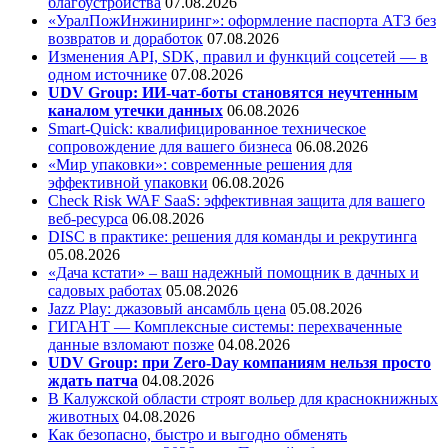
благоустройства
07.08.2026
«УралПожИнжиниринг»: оформление паспорта АТЗ без
возвратов и доработок
07.08.2026
Изменения API, SDK, правил и функций соцсетей — в
одном источнике
07.08.2026
UDV Group: ИИ-чат-боты становятся неучтенным
каналом утечки данных
06.08.2026
Smart-Quick: квалифицированное техническое
сопровождение для вашего бизнеса
06.08.2026
«Мир упаковки»: современные решения для
эффективной упаковки
06.08.2026
Check Risk WAF SaaS: эффективная защита для вашего
веб-ресурса
06.08.2026
DISC в практике: решения для команды и рекрутинга
05.08.2026
«Дача кстати» – ваш надежный помощник в дачных и
садовых работах
05.08.2026
Jazz Play:
джазовый ансамбль цена
05.08.2026
ГИГАНТ — Комплексные системы: перехваченные
данные взломают позже
04.08.2026
UDV Group: при Zero-Day компаниям нельзя просто
ждать патча
04.08.2026
В Калужской области строят вольер для краснокнижных
животных
04.08.2026
Как безопасно, быстро и выгодно обменять