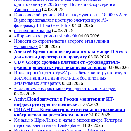
криптовалюту в 2026 году: Полный обзор сервиса
Yaobmen.cash
04.08.2026
Голосовое общение с ИИ и аккумулятор на 18 000 мА·ч:
Bigme представляет цветную электронную AI-
фоторамку F13 на базе E Ink
04.08.2026
настоящие хакеры
04.08.2026
«Лорритрак»:
ремонт sitrak c9h
04.08.2026
Новости со строительства второго этапа линии
«Славянка»
04.08.2026
Алексей Ермошин присоединился к команде ITKey в
должности директора по продукту
03.08.2026
UDV Group: срочные платежи от «руководителя»
нужно проверять через независимый канал
03.08.2026
Инженерный центр УрФУ разработал конструкторскую
документацию на двигатель для беспилотных
летательных аппаратов
03.08.2026
«Таларис»: комфортная обувь для стильных людей
03.08.2026
ActiveCloud запустил в России мониторинг ИТ-
инфраструктуры по подписке
31.07.2026
ГИГАНТ — Компьютерные системы: о страховании
киберрисков на российском рынке
31.07.2026
Каналы о Шри-Ланке и чаты в мессенджере Телеграм:
персональный гид от Lankaplanet
31.07.2026
Bestescort: высококлассный эскорт в Москве с