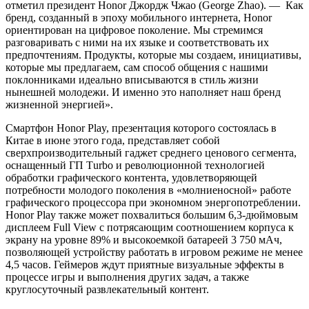
отметил президент Honor Джордж Чжао (George Zhao). — Как
бренд, созданный в эпоху мобильного интернета, Honor
ориентирован на цифровое поколение. Мы стремимся
разговаривать с ними на их языке и соответствовать их
предпочтениям. Продукты, которые мы создаем, инициативы,
которые мы предлагаем, сам способ общения с нашими
поклонниками идеально вписываются в стиль жизни
нынешней молодежи. И именно это наполняет наш бренд
жизненной энергией».
Смартфон Honor Play, презентация которого состоялась в
Китае в июне этого года, представляет собой
сверхпроизводительный гаджет среднего ценового сегмента,
оснащенный ГП Тurbo и революционной технологией
обработки графического контента, удовлетворяющей
потребности молодого поколения в «молниеносной» работе
графического процессора при экономном энергопотреблении.
Honor Play также может похвалиться большим 6,3-дюймовым
дисплеем Full View с потрясающим соотношением корпуса к
экрану на уровне 89% и высокоемкой батареей 3 750 мАч,
позволяющей устройству работать в игровом режиме не менее
4,5 часов. Геймеров ждут приятные визуальные эффекты в
процессе игры и выполнения других задач, а также
круглосуточный развлекательный контент.