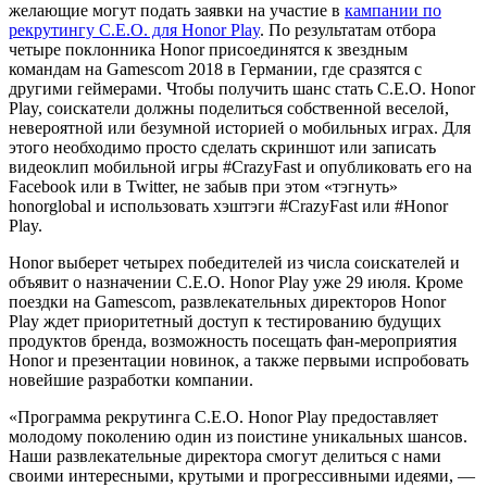
желающие могут подать заявки на участие в
кампании по
рекрутингу С.Е.О. для Honor Play
. По результатам отбора
четыре поклонника Honor присоединятся к звездным
командам на Gamescom 2018 в Германии, где сразятся с
другими геймерами. Чтобы получить шанс стать С.Е.О. Honor
Play, соискатели должны поделиться собственной веселой,
невероятной или безумной историей о мобильных играх. Для
этого необходимо просто сделать скриншот или записать
видеоклип мобильной игры #CrazyFast и опубликовать его на
Facebook или в Twitter, не забыв при этом «тэгнуть»
honorglobal и использовать хэштэги #CrazyFast или #Honor
Play.
Honor выберет четырех победителей из числа соискателей и
объявит о назначении С.Е.О. Honor Play уже 29 июля. Кроме
поездки на Gamescom, развлекательных директоров Honor
Play ждет приоритетный доступ к тестированию будущих
продуктов бренда, возможность посещать фан-мероприятия
Honor и презентации новинок, а также первыми испробовать
новейшие разработки компании.
«Программа рекрутинга С.Е.О. Honor Play предоставляет
молодому поколению один из поистине уникальных шансов.
Наши развлекательные директора смогут делиться с нами
своими интересными, крутыми и прогрессивными идеями, —