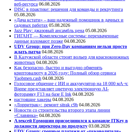
веб-ресурса
06.08.2026
DISC в практике: решения для команды и рекрутинга
05.08.2026
«Дача кстати» – ваш надежный помощник в дачных и
садовых работах
05.08.2026
Jazz Play:
джазовый ансамбль цена
05.08.2026
ГИГАНТ — Комплексные системы: перехваченные
данные взломают позже
04.08.2026
UDV Group: при Zero-Day компаниям нельзя просто
ждать патча
04.08.2026
В Калужской области строят вольер для краснокнижных
животных
04.08.2026
Как безопасно, быстро и выгодно обменять
криптовалюту в 2026 году: Полный обзор сервиса
Yaobmen.cash
04.08.2026
Голосовое общение с ИИ и аккумулятор на 18 000 мА·ч:
Bigme представляет цветную электронную AI-
фоторамку F13 на базе E Ink
04.08.2026
настоящие хакеры
04.08.2026
«Лорритрак»:
ремонт sitrak c9h
04.08.2026
Новости со строительства второго этапа линии
«Славянка»
04.08.2026
Алексей Ермошин присоединился к команде ITKey в
должности директора по продукту
03.08.2026
UDV Group: срочные платежи от «руководителя»