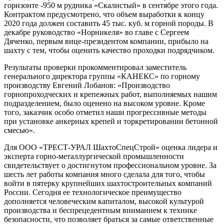
горизонте -950 м рудника «Скалистый» в сентябре этого года.
Контрактом предусмотрено, что объем выработки к концу
2020 года должен составить 45 тыс. куб. м горной породы. В
декабре руководство «Норникеля» во главе с Сергеем
Дяченко, первым вице-президентом компании, прибыло на
шахту с тем, чтобы оценить качество проходки подрядчиком.
Результаты проверки прокомментировал заместитель
генерального директора группы «КАНЕКС» по горному
производству Евгений Лобанов: «Производство
горнопроходческих и крепежных работ, выполняемых нашим
подразделением, было оценено на высоком уровне. Кроме
того, заказчик особо отметил наши прогрессивные методы
при установке анкерных крепей и торкретировании бетонной
смесью».
Для ООО «ТРЕСТ-УРАЛ ШахтоСпецСтрой» оценка лидера и
эксперта горно-металлургической промышленности
свидетельствует о достигнутом профессиональном уровне. За
шесть лет работы компания много сделала для того, чтобы
войти в пятерку крупнейших шахтостроительных компаний
России. Сегодня ее технологическое преимущество
дополняется человеческим капиталом, высокой культурой
производства и беспрецедентным вниманием к технике
безопасности, что позволяет браться за самые ответственные