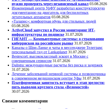
нужно проверять через независимый канал
03.08.2026
Инженерный центр УрФУ разработал конструкторскую
документацию на двигатель для беспилотных
летательных аппаратов
03.08.2026
«Таларис»: комфортная обувь для стильных людей
03.08.2026
ActiveCloud запустил в России мониторинг ИТ-
инфраструктуры по подписке
31.07.2026
ГИГАНТ — Компьютерные системы: о страховании
киберрисков на российском рынке
31.07.2026
Каналы о Шри-Ланке и чаты в мессенджере Телеграм:
персональный гид от Lankaplanet
31.07.2026
Bestescort: высококлассный эскорт в Москве с
совершенным сервисом
31.07.2026
Dalistra: международные расчеты без риска и задержек
31.07.2026
Лечение заболеваний нервной системы и позвоночника
в современном медицинском центре Уфы
31.07.2026
Платформенная занятость вступает в этап зрелости:
пять выводов круглого стола «Ведомостей»
30.07.2026
Свежие комментарии