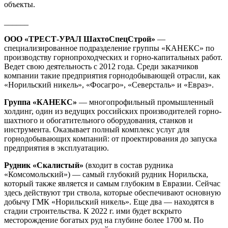
объекты.
______
ООО «ТРЕСТ-УРАЛ ШахтоСпецСтрой»
—
специализированное подразделение группы «КАНЕКС» по
производству горнопроходческих и горно-капитальных работ.
Ведет свою деятельность с 2012 года. Среди заказчиков
компании такие предприятия горнодобывающей отрасли, как
«Норильский никель», «Фосагро», «Северсталь» и «Евраз».
Группа «КАНЕКС»
— многопрофильный промышленный
холдинг, один из ведущих российских производителей горно-
шахтного и обогатительного оборудования, станков и
инструмента. Оказывает полный комплекс услуг для
горнодобывающих компаний: от проектирования до запуска
предприятия в эксплуатацию.
Рудник «Скалистый»
(входит в состав рудника
«Комсомольский») — самый глубокий рудник Норильска,
который также является и самым глубоким в Евразии. Сейчас
здесь действуют три ствола, которые обеспечивают основную
добычу ГМК «Норильский никель». Еще два — находятся в
стадии строительства. К 2022 г. ими будет вскрыто
месторождение богатых руд на глубине более 1700 м. По