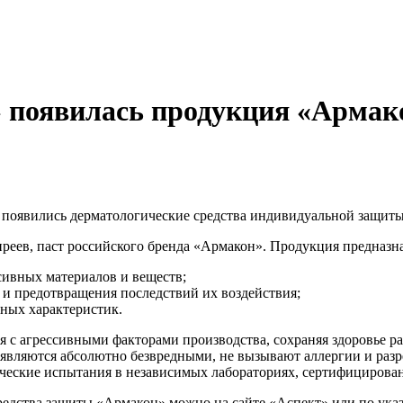
» появилась продукция «Армак
 появились дерматологические средства индивидуальной защит
преев, паст российского бренда «Армакон». Продукция предназна
сивных материалов и веществ;
 и предотвращения последствий их воздействия;
ьных характеристик.
 с агрессивными факторами производства, сохраняя здоровье ра
 являются абсолютно безвредными, не вызывают аллергии и ра
еские испытания в независимых лабораториях, сертифицирована
средства защиты «Армакон» можно на сайте «Аспект» или по ук