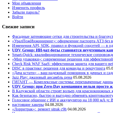
Мои объявления
Изменить профиль
Забыли пароль?
Войти
Свежие записи
Фасадные затеняющие сетки для строительства и благоус
«УралПожИнжиниринг»: оформление паспорта АТЗ без во
Изменения API, SDK, правил и функций соцсетей — в о
UDV Group: ИИ-чат-боты становятся неучтенным кан
Smart-Quick: квалифицированное техническое сопровожде
«Мир упаковки»: современные решения для эффективной
Check Risk WAF SaaS: эффективная защита для вашего ве
DISC в практике: решения для команды и рекрутинга
05.
«Дача кстати» – ваш надежный помощник в дачных и сад
Jazz Play:
джазовый ансамбль цена
05.08.2026
ГИГАНТ — Комплексные системы: перехваченные данны
UDV Group: при Zero-Day компаниям нельзя просто ж
В Калужской области строят вольер для краснокнижных
Как безопасно, быстро и выгодно обменять криптовалюту
Голосовое общение с ИИ и аккумулятор на 18 000 мА·ч: 
настоящие хакеры
04.08.2026
«Лорритрак»:
ремонт sitrak c9h
04.08.2026