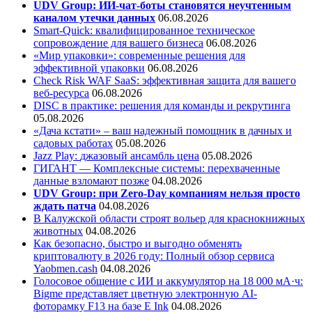
UDV Group: ИИ-чат-боты становятся неучтенным
каналом утечки данных
06.08.2026
Smart-Quick: квалифицированное техническое
сопровождение для вашего бизнеса
06.08.2026
«Мир упаковки»: современные решения для
эффективной упаковки
06.08.2026
Check Risk WAF SaaS: эффективная защита для вашего
веб-ресурса
06.08.2026
DISC в практике: решения для команды и рекрутинга
05.08.2026
«Дача кстати» – ваш надежный помощник в дачных и
садовых работах
05.08.2026
Jazz Play:
джазовый ансамбль цена
05.08.2026
ГИГАНТ — Комплексные системы: перехваченные
данные взломают позже
04.08.2026
UDV Group: при Zero-Day компаниям нельзя просто
ждать патча
04.08.2026
В Калужской области строят вольер для краснокнижных
животных
04.08.2026
Как безопасно, быстро и выгодно обменять
криптовалюту в 2026 году: Полный обзор сервиса
Yaobmen.cash
04.08.2026
Голосовое общение с ИИ и аккумулятор на 18 000 мА·ч:
Bigme представляет цветную электронную AI-
фоторамку F13 на базе E Ink
04.08.2026