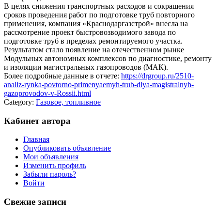
В целях снижения транспортных расходов и сокращения
сроков проведения работ по подготовке труб повторного
применения, компания «Краснодаргазстрой» внесла на
рассмотрение проект быстровозводимого завода по
подготовке труб в пределах ремонтируемого участка.
Результатом стало появление на отечественном рынке
Модульных автономных комплексов по диагностике, ремонту
и изоляции магистральных газопроводов (МАК).
Более подробные данные в отчете:
https://drgroup.ru/2510-
analiz-rynka-povtorno-primenyaemyh-trub-dlya-magistralnyh-
gazoprovodov-v-Rossii.html
Category:
Газовое, топливное
Кабинет автора
Главная
Опубликовать объявление
Мои объявления
Изменить профиль
Забыли пароль?
Войти
Свежие записи