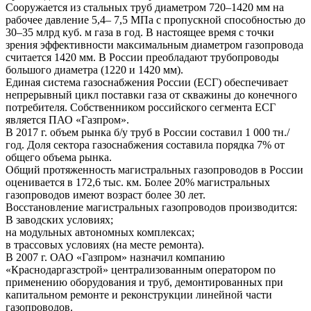
Сооружается из стальных труб диаметром 720–1420 мм на
рабочее давление 5,4– 7,5 МПа с пропускной способностью до
30–35 млрд куб. м газа в год. В настоящее время с точки
зрения эффективности максимальным диаметром газопровода
считается 1420 мм. В России преобладают трубопроводы
большого диаметра (1220 и 1420 мм).
Единая система газоснабжения России (ЕСГ) обеспечивает
непрерывный цикл поставки газа от скважины до конечного
потребителя. Собственником российского сегмента ЕСГ
является ПАО «Газпром».
В 2017 г. объем рынка б/у труб в России составил 1 000 тн./
год. Доля сектора газоснабжения составила порядка 7% от
общего объема рынка.
Общий протяженность магистральных газопроводов в России
оценивается в 172,6 тыс. км. Более 20% магистральных
газопроводов имеют возраст более 30 лет.
Восстановление магистральных газопроводов производится:
В заводских условиях;
на модульных автономных комплексах;
в трассовых условиях (на месте ремонта).
В 2007 г. ОАО «Газпром» назначил компанию
«Краснодаргазстрой» централизованным оператором по
применению оборудования и труб, демонтированных при
капитальном ремонте и реконструкции линейной части
газопроводов.