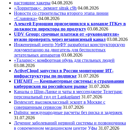
настоящие хакеры
04.08.2026
«Лорритрак»:
ремонт sitrak c9h
04.08.2026
Новости со строительства второго этапа линии
«Славянка»
04.08.2026
Алексей Ермошин присоединился к команде ITKey в
должности директора по продукту
03.08.2026
UDV Group: срочные платежи от «руководителя»
нужно проверять через независимый канал
03.08.2026
Инженерный центр УрФУ разработал конструкторскую
документацию на двигатель для беспилотных
летательных аппаратов
03.08.2026
«Таларис»: комфортная обувь для стильных людей
03.08.2026
ActiveCloud запустил в России мониторинг ИТ-
инфраструктуры по подписке
31.07.2026
ГИГАНТ — Компьютерные системы: о страховании
киберрисков на российском рынке
31.07.2026
Каналы о Шри-Ланке и чаты в мессенджере Телеграм:
персональный гид от Lankaplanet
31.07.2026
Bestescort: высококлассный эскорт в Москве с
совершенным сервисом
31.07.2026
Dalistra: международные расчеты без риска и задержек
31.07.2026
Лечение заболеваний нервной системы и позвоночника
в современном медицинском центре Уфы
31.07.2026