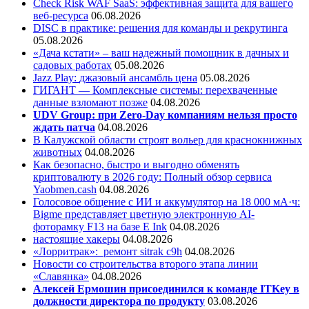
Check Risk WAF SaaS: эффективная защита для вашего
веб-ресурса
06.08.2026
DISC в практике: решения для команды и рекрутинга
05.08.2026
«Дача кстати» – ваш надежный помощник в дачных и
садовых работах
05.08.2026
Jazz Play:
джазовый ансамбль цена
05.08.2026
ГИГАНТ — Комплексные системы: перехваченные
данные взломают позже
04.08.2026
UDV Group: при Zero-Day компаниям нельзя просто
ждать патча
04.08.2026
В Калужской области строят вольер для краснокнижных
животных
04.08.2026
Как безопасно, быстро и выгодно обменять
криптовалюту в 2026 году: Полный обзор сервиса
Yaobmen.cash
04.08.2026
Голосовое общение с ИИ и аккумулятор на 18 000 мА·ч:
Bigme представляет цветную электронную AI-
фоторамку F13 на базе E Ink
04.08.2026
настоящие хакеры
04.08.2026
«Лорритрак»:
ремонт sitrak c9h
04.08.2026
Новости со строительства второго этапа линии
«Славянка»
04.08.2026
Алексей Ермошин присоединился к команде ITKey в
должности директора по продукту
03.08.2026