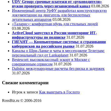
UDV Group: срочные платежи от «руководителя»
нужно проверять через независимый канал
03.08.2026
Инженерный центр УрФУ разработал конструкторскую
документацию на двигатель для беспилотных
летательных аппаратов
03.08.2026
«Таларис»: комфортная обувь для стильных людей
03.08.2026
ActiveCloud запустил в России мониторинг ИТ-
инфраструктуры по подписке
31.07.2026
ГИГАНТ — Компьютерные системы: о страховании
киберрисков на российском рынке
31.07.2026
Каналы о Шри-Ланке и чаты в мессенджере Телеграм:
персональный гид от Lankaplanet
31.07.2026
Bestescort: высококлассный эскорт в Москве с
совершенным сервисом
31.07.2026
Dalistra: международные расчеты без риска и задержек
31.07.2026
Свежие комментарии
Игрок
к записи
Как выиграть в Гослото
RossBiz.ru © 2006-2016