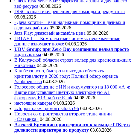
Check Risk WAF SaaS: эффективная защита для вашего
веб-ресурса
06.08.2026
DISC в практике: решения для команды и рекрутинга
05.08.2026
«Дача кстати» – ваш надежный помощник в дачных и
садовых работах
05.08.2026
Jazz Play:
джазовый ансамбль цена
05.08.2026
ГИГАНТ — Комплексные системы: перехваченные
данные взломают позже
04.08.2026
UDV Group: при Zero-Day компаниям нельзя просто
ждать патча
04.08.2026
В Калужской области строят вольер для краснокнижных
животных
04.08.2026
Как безопасно, быстро и выгодно обменять
криптовалюту в 2026 году: Полный обзор сервиса
Yaobmen.cash
04.08.2026
Голосовое общение с ИИ и аккумулятор на 18 000 мА·ч:
Bigme представляет цветную электронную AI-
фоторамку F13 на базе E Ink
04.08.2026
настоящие хакеры
04.08.2026
«Лорритрак»:
ремонт sitrak c9h
04.08.2026
Новости со строительства второго этапа линии
«Славянка»
04.08.2026
Алексей Ермошин присоединился к команде ITKey в
должности директора по продукту
03.08.2026