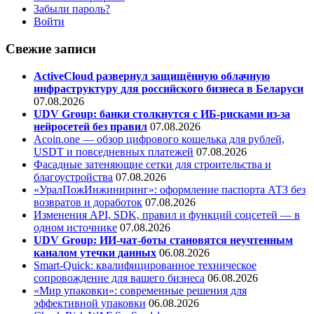
Забыли пароль?
Войти
Свежие записи
ActiveCloud развернул защищённую облачную
инфраструктуру для российского бизнеса в Беларуси
07.08.2026
UDV Group: банки столкнутся с ИБ-рисками из-за
нейросетей без правил
07.08.2026
Acoin.one — обзор цифрового кошелька для рублей,
USDT и повседневных платежей
07.08.2026
Фасадные затеняющие сетки для строительства и
благоустройства
07.08.2026
«УралПожИнжиниринг»: оформление паспорта АТЗ без
возвратов и доработок
07.08.2026
Изменения API, SDK, правил и функций соцсетей — в
одном источнике
07.08.2026
UDV Group: ИИ-чат-боты становятся неучтенным
каналом утечки данных
06.08.2026
Smart-Quick: квалифицированное техническое
сопровождение для вашего бизнеса
06.08.2026
«Мир упаковки»: современные решения для
эффективной упаковки
06.08.2026