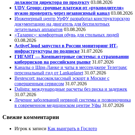
должности директора по продукту
03.08.2026
UDV Group: срочные платежи от «руководителя»
нужно проверять через независимый канал
03.08.2026
Инженерный центр УрФУ разработал конструкторскую
документацию на двигатель для беспилотных
летательных аппаратов
03.08.2026
«Таларис»: комфортная обувь для стильных людей
03.08.2026
ActiveCloud запустил в России мониторинг ИТ-
инфраструктуры по подписке
31.07.2026
ГИГАНТ — Компьютерные системы: о страховании
киберрисков на российском рынке
31.07.2026
Каналы о Шри-Ланке и чаты в мессенджере Телеграм:
персональный гид от Lankaplanet
31.07.2026
Bestescort: высококлассный эскорт в Москве с
совершенным сервисом
31.07.2026
Dalistra: международные расчеты без риска и задержек
31.07.2026
Лечение заболеваний нервной системы и позвоночника
в современном медицинском центре Уфы
31.07.2026
Свежие комментарии
Игрок
к записи
Как выиграть в Гослото