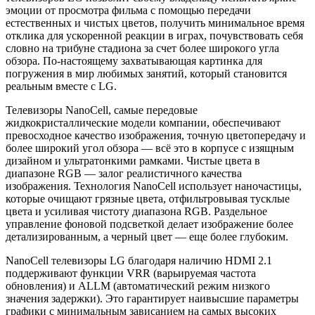
эмоции от просмотра фильма с помощью передачи
естественных и чистых цветов, получить минимальное время
отклика для ускоренной реакции в играх, почувствовать себя
словно на трибуне стадиона за счет более широкого угла
обзора. По-настоящему захватывающая картинка для
погружения в мир любимых занятий, который становится
реальным вместе с LG.
Телевизоры NanoCell, самые передовые
жидкокристаллические модели компании, обеспечивают
превосходное качество изображения, точную цветопередачу и
более широкий угол обзора — всё это в корпусе с изящным
дизайном и ультратонкими рамками. Чистые цвета в
диапазоне RGB — залог реалистичного качества
изображения. Технология NanoCell использует наночастицы,
которые очищают грязные цвета, отфильтровывая тусклые
цвета и усиливая чистоту диапазона RGB. Раздельное
управление фоновой подсветкой делает изображение более
детализированным, а черный цвет — еще более глубоким.
NanoCell телевизоры LG благодаря наличию HDMI 2.1
поддерживают функции VRR (варьируемая частота
обновления) и ALLM (автоматический режим низкого
значения задержки). Это гарантирует наивысшие параметры
графики с минимальным зависанием на самых высоких