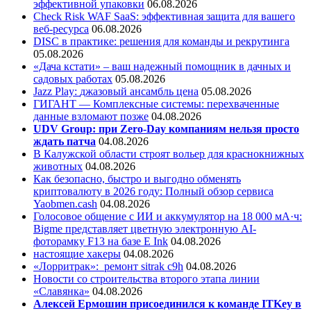
эффективной упаковки
06.08.2026
Check Risk WAF SaaS: эффективная защита для вашего
веб-ресурса
06.08.2026
DISC в практике: решения для команды и рекрутинга
05.08.2026
«Дача кстати» – ваш надежный помощник в дачных и
садовых работах
05.08.2026
Jazz Play:
джазовый ансамбль цена
05.08.2026
ГИГАНТ — Комплексные системы: перехваченные
данные взломают позже
04.08.2026
UDV Group: при Zero-Day компаниям нельзя просто
ждать патча
04.08.2026
В Калужской области строят вольер для краснокнижных
животных
04.08.2026
Как безопасно, быстро и выгодно обменять
криптовалюту в 2026 году: Полный обзор сервиса
Yaobmen.cash
04.08.2026
Голосовое общение с ИИ и аккумулятор на 18 000 мА·ч:
Bigme представляет цветную электронную AI-
фоторамку F13 на базе E Ink
04.08.2026
настоящие хакеры
04.08.2026
«Лорритрак»:
ремонт sitrak c9h
04.08.2026
Новости со строительства второго этапа линии
«Славянка»
04.08.2026
Алексей Ермошин присоединился к команде ITKey в