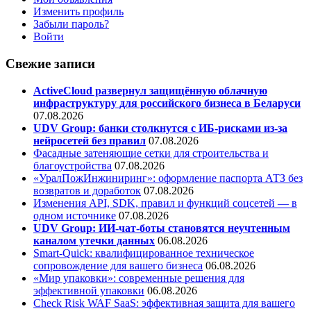
Изменить профиль
Забыли пароль?
Войти
Свежие записи
ActiveCloud развернул защищённую облачную
инфраструктуру для российского бизнеса в Беларуси
07.08.2026
UDV Group: банки столкнутся с ИБ-рисками из-за
нейросетей без правил
07.08.2026
Фасадные затеняющие сетки для строительства и
благоустройства
07.08.2026
«УралПожИнжиниринг»: оформление паспорта АТЗ без
возвратов и доработок
07.08.2026
Изменения API, SDK, правил и функций соцсетей — в
одном источнике
07.08.2026
UDV Group: ИИ-чат-боты становятся неучтенным
каналом утечки данных
06.08.2026
Smart-Quick: квалифицированное техническое
сопровождение для вашего бизнеса
06.08.2026
«Мир упаковки»: современные решения для
эффективной упаковки
06.08.2026
Check Risk WAF SaaS: эффективная защита для вашего