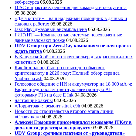
веб-ресурса
06.08.2026
DISC в практике: решения для команды и рекрутинга
05.08.2026
«Дача кстати» – ваш надежный помощник в дачных и
садовых работах
05.08.2026
Jazz Play:
джазовый ансамбль цена
05.08.2026
ГИГАНТ — Комплексные системы: перехваченные
данные взломают позже
04.08.2026
UDV Group: при Zero-Day компаниям нельзя просто
ждать патча
04.08.2026
В Калужской области строят вольер для краснокнижных
животных
04.08.2026
Как безопасно, быстро и выгодно обменять
криптовалюту в 2026 году: Полный обзор сервиса
Yaobmen.cash
04.08.2026
Голосовое общение с ИИ и аккумулятор на 18 000 мА·ч:
Bigme представляет цветную электронную AI-
фоторамку F13 на базе E Ink
04.08.2026
настоящие хакеры
04.08.2026
«Лорритрак»:
ремонт sitrak c9h
04.08.2026
Новости со строительства второго этапа линии
«Славянка»
04.08.2026
Алексей Ермошин присоединился к команде ITKey в
должности директора по продукту
03.08.2026
UDV Group: срочные платежи от «руководителя»