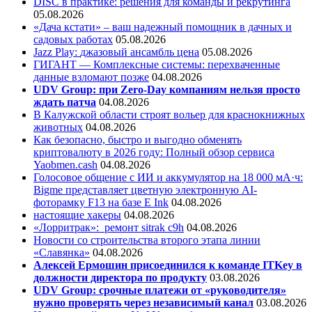
DISC в практике: решения для команды и рекрутинга
05.08.2026
«Дача кстати» – ваш надежный помощник в дачных и
садовых работах
05.08.2026
Jazz Play:
джазовый ансамбль цена
05.08.2026
ГИГАНТ — Комплексные системы: перехваченные
данные взломают позже
04.08.2026
UDV Group: при Zero-Day компаниям нельзя просто
ждать патча
04.08.2026
В Калужской области строят вольер для краснокнижных
животных
04.08.2026
Как безопасно, быстро и выгодно обменять
криптовалюту в 2026 году: Полный обзор сервиса
Yaobmen.cash
04.08.2026
Голосовое общение с ИИ и аккумулятор на 18 000 мА·ч:
Bigme представляет цветную электронную AI-
фоторамку F13 на базе E Ink
04.08.2026
настоящие хакеры
04.08.2026
«Лорритрак»:
ремонт sitrak c9h
04.08.2026
Новости со строительства второго этапа линии
«Славянка»
04.08.2026
Алексей Ермошин присоединился к команде ITKey в
должности директора по продукту
03.08.2026
UDV Group: срочные платежи от «руководителя»
нужно проверять через независимый канал
03.08.2026