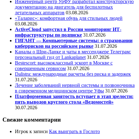
Инженерный центр УрФУ разработал конструкторскую
документацию на двигатель для беспилотных
летательных аппаратов
03.08.2026
«Таларис»: комфортная обувь для стильных людей
03.08.2026
ActiveCloud запустил в России мониторинг ИТ-
инфраструктуры по подписке
31.07.2026
ГИГАНТ — Компьютерные системы: о страховании
киберрисков на российском рынке
31.07.2026
Каналы о Шри-Ланке и чаты в мессенджере Телеграм:
персональный гид от Lankaplanet
31.07.2026
Bestescort: высококлассный эскорт в Москве с
совершенным сервисом
31.07.2026
Dalistra: международные расчеты без риска и задержек
31.07.2026
Лечение заболеваний нервной системы и позвоночника
в современном медицинском центре Уфы
31.07.2026
Платформенная занятость вступает в этап зрелости:
пять выводов круглого стола «Ведомостей»
30.07.2026
Свежие комментарии
Игрок
к записи
Как выиграть в Гослото