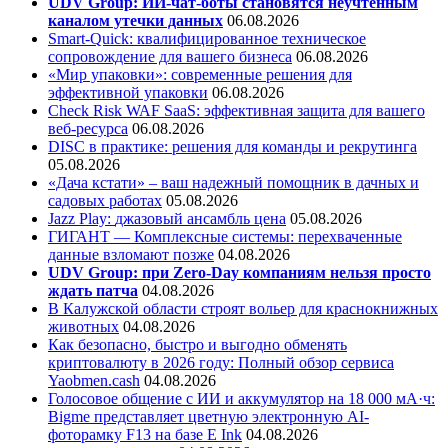
UDV Group: ИИ-чат-боты становятся неучтенным
каналом утечки данных
06.08.2026
Smart-Quick: квалифицированное техническое
сопровождение для вашего бизнеса
06.08.2026
«Мир упаковки»: современные решения для
эффективной упаковки
06.08.2026
Check Risk WAF SaaS: эффективная защита для вашего
веб-ресурса
06.08.2026
DISC в практике: решения для команды и рекрутинга
05.08.2026
«Дача кстати» – ваш надежный помощник в дачных и
садовых работах
05.08.2026
Jazz Play:
джазовый ансамбль цена
05.08.2026
ГИГАНТ — Комплексные системы: перехваченные
данные взломают позже
04.08.2026
UDV Group: при Zero-Day компаниям нельзя просто
ждать патча
04.08.2026
В Калужской области строят вольер для краснокнижных
животных
04.08.2026
Как безопасно, быстро и выгодно обменять
криптовалюту в 2026 году: Полный обзор сервиса
Yaobmen.cash
04.08.2026
Голосовое общение с ИИ и аккумулятор на 18 000 мА·ч:
Bigme представляет цветную электронную AI-
фоторамку F13 на базе E Ink
04.08.2026