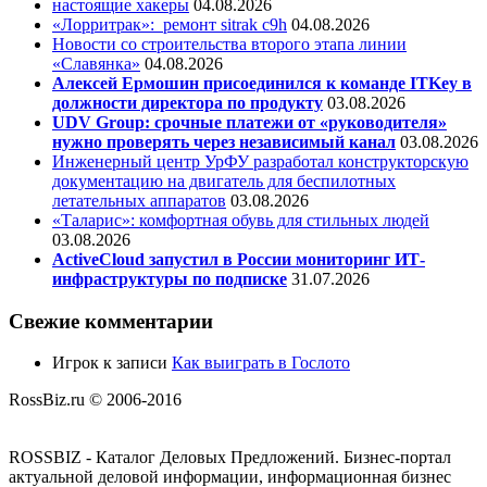
настоящие хакеры
04.08.2026
«Лорритрак»:
ремонт sitrak c9h
04.08.2026
Новости со строительства второго этапа линии
«Славянка»
04.08.2026
Алексей Ермошин присоединился к команде ITKey в
должности директора по продукту
03.08.2026
UDV Group: срочные платежи от «руководителя»
нужно проверять через независимый канал
03.08.2026
Инженерный центр УрФУ разработал конструкторскую
документацию на двигатель для беспилотных
летательных аппаратов
03.08.2026
«Таларис»: комфортная обувь для стильных людей
03.08.2026
ActiveCloud запустил в России мониторинг ИТ-
инфраструктуры по подписке
31.07.2026
Свежие комментарии
Игрок
к записи
Как выиграть в Гослото
RossBiz.ru © 2006-2016
ROSSBIZ - Каталог Деловых Предложений. Бизнес-портал
актуальной деловой информации, информационная бизнес