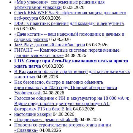
«Мир упаковки»: современные решения для
эффективной упаковки
06.08.2026
Check Risk WAF SaaS: эффективная защита для вашего
веб-ресурса
06.08.2026
DISC в практике: решения для команды и рекрутинга
05.08.2026
«Дача кстати» – ваш надежный помощник в дачных и
садовых работах
05.08.2026
Jazz Play:
джазовый ансамбль цена
05.08.2026
ГИГАНТ — Комплексные системы: перехваченные
данные взломают позже
04.08.2026
UDV Group: при Zero-Day компаниям нельзя просто
ждать патча
04.08.2026
В Калужской области строят вольер для краснокнижных
животных
04.08.2026
Как безопасно, быстро и выгодно обменять
криптовалюту в 2026 году: Полный обзор сервиса
Yaobmen.cash
04.08.2026
Голосовое общение с ИИ и аккумулятор на 18 000 мА·ч:
Bigme представляет цветную электронную AI-
фоторамку F13 на базе E Ink
04.08.2026
настоящие хакеры
04.08.2026
«Лорритрак»:
ремонт sitrak c9h
04.08.2026
Новости со строительства второго этапа линии
«Славянка»
04.08.2026