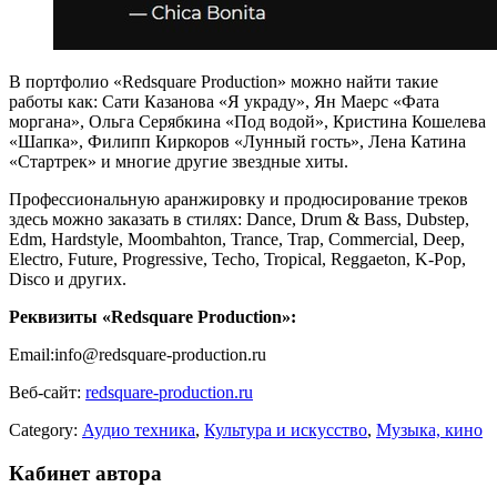
В портфолио «Redsquare Production» можно найти такие
работы как: Сати Казанова «Я украду», Ян Маерс «Фата
моргана», Ольга Серябкина «Под водой», Кристина Кошелева
«Шапка», Филипп Киркоров «Лунный гость», Лена Катина
«Стартрек» и многие другие звездные хиты.
Профессиональную аранжировку и продюсирование треков
здесь можно заказать в стилях: Dance, Drum & Bass, Dubstep,
Edm, Hardstyle, Moombahton, Trance, Trap, Commercial, Deep,
Electro, Future, Progressive, Techo, Tropical, Reggaeton, K-Pop,
Disco и других.
Реквизиты «Redsquare Production»:
Email:info@redsquare-production.ru
Веб-сайт:
redsquare-production.ru
Category:
Аудио техника
,
Культура и искусство
,
Музыка, кино
Кабинет автора