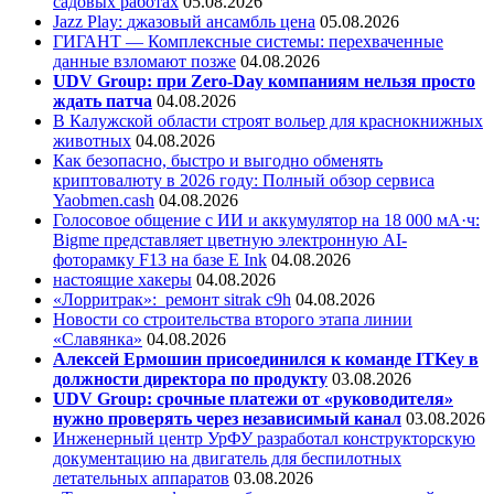
садовых работах
05.08.2026
Jazz Play:
джазовый ансамбль цена
05.08.2026
ГИГАНТ — Комплексные системы: перехваченные
данные взломают позже
04.08.2026
UDV Group: при Zero-Day компаниям нельзя просто
ждать патча
04.08.2026
В Калужской области строят вольер для краснокнижных
животных
04.08.2026
Как безопасно, быстро и выгодно обменять
криптовалюту в 2026 году: Полный обзор сервиса
Yaobmen.cash
04.08.2026
Голосовое общение с ИИ и аккумулятор на 18 000 мА·ч:
Bigme представляет цветную электронную AI-
фоторамку F13 на базе E Ink
04.08.2026
настоящие хакеры
04.08.2026
«Лорритрак»:
ремонт sitrak c9h
04.08.2026
Новости со строительства второго этапа линии
«Славянка»
04.08.2026
Алексей Ермошин присоединился к команде ITKey в
должности директора по продукту
03.08.2026
UDV Group: срочные платежи от «руководителя»
нужно проверять через независимый канал
03.08.2026
Инженерный центр УрФУ разработал конструкторскую
документацию на двигатель для беспилотных
летательных аппаратов
03.08.2026