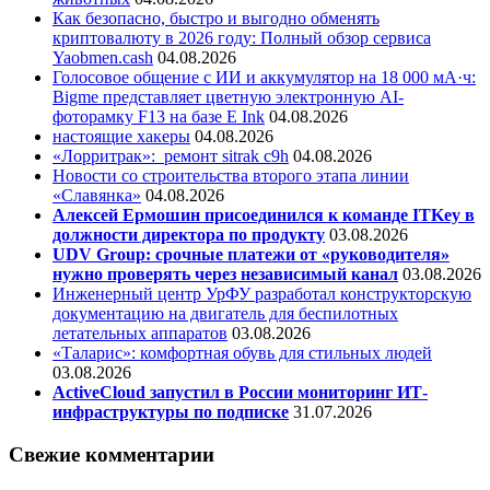
Как безопасно, быстро и выгодно обменять
криптовалюту в 2026 году: Полный обзор сервиса
Yaobmen.cash
04.08.2026
Голосовое общение с ИИ и аккумулятор на 18 000 мА·ч:
Bigme представляет цветную электронную AI-
фоторамку F13 на базе E Ink
04.08.2026
настоящие хакеры
04.08.2026
«Лорритрак»:
ремонт sitrak c9h
04.08.2026
Новости со строительства второго этапа линии
«Славянка»
04.08.2026
Алексей Ермошин присоединился к команде ITKey в
должности директора по продукту
03.08.2026
UDV Group: срочные платежи от «руководителя»
нужно проверять через независимый канал
03.08.2026
Инженерный центр УрФУ разработал конструкторскую
документацию на двигатель для беспилотных
летательных аппаратов
03.08.2026
«Таларис»: комфортная обувь для стильных людей
03.08.2026
ActiveCloud запустил в России мониторинг ИТ-
инфраструктуры по подписке
31.07.2026
Свежие комментарии