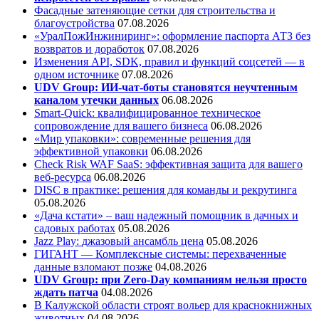
Фасадные затеняющие сетки для строительства и
благоустройства
07.08.2026
«УралПожИнжиниринг»: оформление паспорта АТЗ без
возвратов и доработок
07.08.2026
Изменения API, SDK, правил и функций соцсетей — в
одном источнике
07.08.2026
UDV Group: ИИ-чат-боты становятся неучтенным
каналом утечки данных
06.08.2026
Smart-Quick: квалифицированное техническое
сопровождение для вашего бизнеса
06.08.2026
«Мир упаковки»: современные решения для
эффективной упаковки
06.08.2026
Check Risk WAF SaaS: эффективная защита для вашего
веб-ресурса
06.08.2026
DISC в практике: решения для команды и рекрутинга
05.08.2026
«Дача кстати» – ваш надежный помощник в дачных и
садовых работах
05.08.2026
Jazz Play:
джазовый ансамбль цена
05.08.2026
ГИГАНТ — Комплексные системы: перехваченные
данные взломают позже
04.08.2026
UDV Group: при Zero-Day компаниям нельзя просто
ждать патча
04.08.2026
В Калужской области строят вольер для краснокнижных
животных
04.08.2026