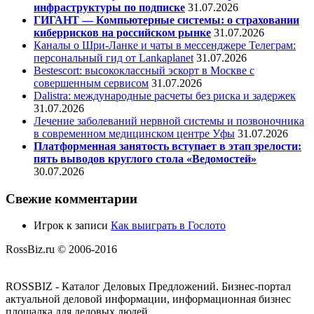
инфраструктуры по подписке
31.07.2026
ГИГАНТ — Компьютерные системы: о страховании
киберрисков на российском рынке
31.07.2026
Каналы о Шри-Ланке и чаты в мессенджере Телеграм:
персональный гид от Lankaplanet
31.07.2026
Bestescort: высококлассный эскорт в Москве с
совершенным сервисом
31.07.2026
Dalistra: международные расчеты без риска и задержек
31.07.2026
Лечение заболеваний нервной системы и позвоночника
в современном медицинском центре Уфы
31.07.2026
Платформенная занятость вступает в этап зрелости:
пять выводов круглого стола «Ведомостей»
30.07.2026
Свежие комментарии
Игрок
к записи
Как выиграть в Гослото
RossBiz.ru © 2006-2016
ROSSBIZ - Каталог Деловых Предложений. Бизнес-портал
актуальной деловой информации, информационная бизнес
площадка для деловых людей.