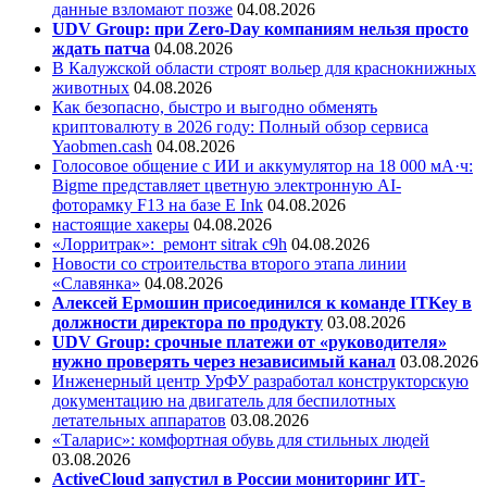
данные взломают позже
04.08.2026
UDV Group: при Zero-Day компаниям нельзя просто
ждать патча
04.08.2026
В Калужской области строят вольер для краснокнижных
животных
04.08.2026
Как безопасно, быстро и выгодно обменять
криптовалюту в 2026 году: Полный обзор сервиса
Yaobmen.cash
04.08.2026
Голосовое общение с ИИ и аккумулятор на 18 000 мА·ч:
Bigme представляет цветную электронную AI-
фоторамку F13 на базе E Ink
04.08.2026
настоящие хакеры
04.08.2026
«Лорритрак»:
ремонт sitrak c9h
04.08.2026
Новости со строительства второго этапа линии
«Славянка»
04.08.2026
Алексей Ермошин присоединился к команде ITKey в
должности директора по продукту
03.08.2026
UDV Group: срочные платежи от «руководителя»
нужно проверять через независимый канал
03.08.2026
Инженерный центр УрФУ разработал конструкторскую
документацию на двигатель для беспилотных
летательных аппаратов
03.08.2026
«Таларис»: комфортная обувь для стильных людей
03.08.2026
ActiveCloud запустил в России мониторинг ИТ-