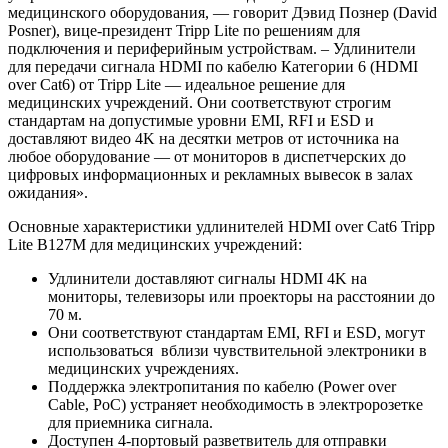
медицинского оборудования, — говорит Дэвид Познер (David
Posner), вице-президент Tripp Lite по решениям для
подключения и периферийным устройствам. – Удлинители
для передачи сигнала HDMI по кабелю Категории 6 (HDMI
over Cat6) от Tripp Lite — идеальное решение для
медицинских учреждений. Они соответствуют строгим
стандартам на допустимые уровни EMI, RFI и ESD и
доставляют видео 4K на десятки метров от источника на
любое оборудование — от мониторов в диспетчерских до
цифровых информационных и рекламных вывесок в залах
ожидания».
Основные характеристики удлинителей HDMI over Cat6 Tripp
Lite B127M для медицинских учреждений:
Удлинители доставляют сигналы HDMI 4K на
мониторы, телевизоры или проекторы на расстоянии до
70 м.
Они соответствуют стандартам EMI, RFI и ESD, могут
использоваться вблизи чувствительной электроники в
медицинских учреждениях.
Поддержка электропитания по кабелю (Power over
Cable, PoC) устраняет необходимость в электророзетке
для приемника сигнала.
Доступен 4-портовый разветвитель для отправки