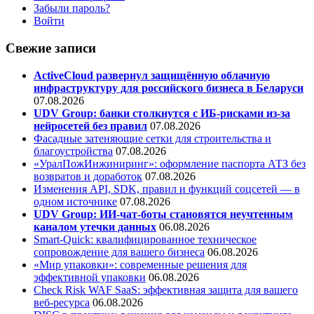
Забыли пароль?
Войти
Свежие записи
ActiveCloud развернул защищённую облачную
инфраструктуру для российского бизнеса в Беларуси
07.08.2026
UDV Group: банки столкнутся с ИБ-рисками из-за
нейросетей без правил
07.08.2026
Фасадные затеняющие сетки для строительства и
благоустройства
07.08.2026
«УралПожИнжиниринг»: оформление паспорта АТЗ без
возвратов и доработок
07.08.2026
Изменения API, SDK, правил и функций соцсетей — в
одном источнике
07.08.2026
UDV Group: ИИ-чат-боты становятся неучтенным
каналом утечки данных
06.08.2026
Smart-Quick: квалифицированное техническое
сопровождение для вашего бизнеса
06.08.2026
«Мир упаковки»: современные решения для
эффективной упаковки
06.08.2026
Check Risk WAF SaaS: эффективная защита для вашего
веб-ресурса
06.08.2026