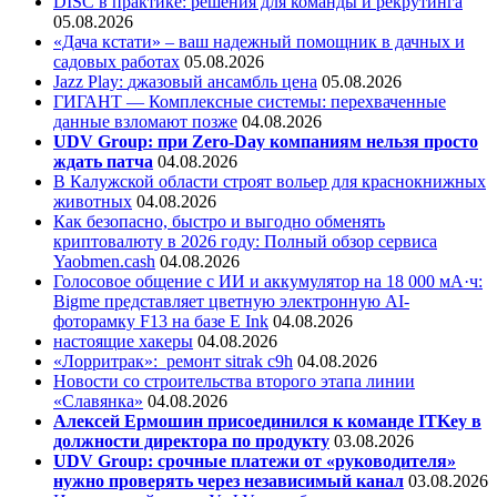
DISC в практике: решения для команды и рекрутинга
05.08.2026
«Дача кстати» – ваш надежный помощник в дачных и
садовых работах
05.08.2026
Jazz Play:
джазовый ансамбль цена
05.08.2026
ГИГАНТ — Комплексные системы: перехваченные
данные взломают позже
04.08.2026
UDV Group: при Zero-Day компаниям нельзя просто
ждать патча
04.08.2026
В Калужской области строят вольер для краснокнижных
животных
04.08.2026
Как безопасно, быстро и выгодно обменять
криптовалюту в 2026 году: Полный обзор сервиса
Yaobmen.cash
04.08.2026
Голосовое общение с ИИ и аккумулятор на 18 000 мА·ч:
Bigme представляет цветную электронную AI-
фоторамку F13 на базе E Ink
04.08.2026
настоящие хакеры
04.08.2026
«Лорритрак»:
ремонт sitrak c9h
04.08.2026
Новости со строительства второго этапа линии
«Славянка»
04.08.2026
Алексей Ермошин присоединился к команде ITKey в
должности директора по продукту
03.08.2026
UDV Group: срочные платежи от «руководителя»
нужно проверять через независимый канал
03.08.2026