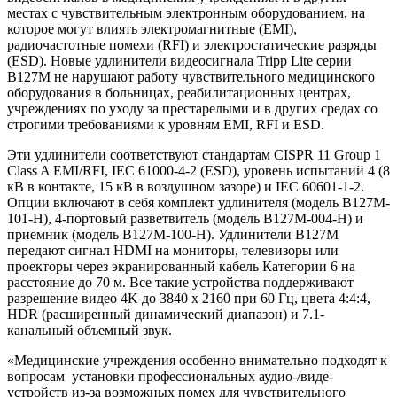
местах с чувствительным электронным оборудованием, на
которое могут влиять электромагнитные (EMI),
радиочастотные помехи (RFI) и электростатические разряды
(ESD). Новые удлинители видеосигнала Tripp Lite серии
B127M не нарушают работу чувствительного медицинского
оборудования в больницах, реабилитационных центрах,
учреждениях по уходу за престарелыми и в других средах со
строгими требованиями к уровням EMI, RFI и ESD.
Эти удлинители соответствуют стандартам CISPR 11 Group 1
Class A EMI/RFI, IEC 61000-4-2 (ESD), уровень испытаний 4 (8
кВ в контакте, 15 кВ в воздушном зазоре) и IEC 60601-1-2.
Опции включают в себя комплект удлинителя (модель B127M-
101-H), 4-портовый разветвитель (модель B127M-004-H) и
приемник (модель B127M-100-H). Удлинители B127M
передают сигнал HDMI на мониторы, телевизоры или
проекторы через экранированный кабель Категории 6 на
расстояние до 70 м. Все такие устройства поддерживают
разрешение видео 4K до 3840 x 2160 при 60 Гц, цвета 4:4:4,
HDR (расширенный динамический диапазон) и 7.1-
канальный объемный звук.
«Медицинские учреждения особенно внимательно подходят к
вопросам установки профессиональных аудио-/виде-
устройств из-за возможных помех для чувствительного