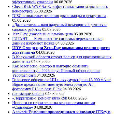
эффективной упаковки
06.08.2026
Check Risk WAF SaaS: эффективная защита для вашего
веб-ресурса
06.08.2026
DISC в практике: решения для команды и рекрутинга
05.08.2026
«Дача кстати» – ваш надежный помощник в дачных и
садовых работах
05.08.2026
Jazz Play:
джазовый ансамбль цена
05.08.2026
ГИГАНТ — Комплексные системы: перехваченные
данные взломают позже
04.08.2026
UDV Group: при Zero-Day компаниям нельзя просто
ждать патча
04.08.2026
В Калужской области строят вольер для краснокнижных
животных
04.08.2026
Как безопасно, быстро и выгодно обменять
криптовалюту в 2026 году: Полный обзор сервиса
Yaobmen.cash
04.08.2026
Голосовое общение с ИИ и аккумулятор на 18 000 мА·ч:
Bigme представляет цветную электронную AI-
фоторамку F13 на базе E Ink
04.08.2026
настоящие хакеры
04.08.2026
«Лорритрак»:
ремонт sitrak c9h
04.08.2026
Новости со строительства второго этапа линии
«Славянка»
04.08.2026
Алексей Ермошин присоединился к команде ITKey в