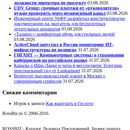
должности директора по продукту
03.08.2026
UDV Group: срочные платежи от «руководителя»
нужно проверять через независимый канал
03.08.2026
Инженерный центр УрФУ разработал конструкторскую
документацию на двигатель для беспилотных
летательных аппаратов
03.08.2026
«Таларис»: комфортная обувь для стильных людей
03.08.2026
ActiveCloud запустил в России мониторинг ИТ-
инфраструктуры по подписке
31.07.2026
ГИГАНТ — Компьютерные системы: о страховании
киберрисков на российском рынке
31.07.2026
Каналы о Шри-Ланке и чаты в мессенджере Телеграм:
персональный гид от Lankaplanet
31.07.2026
Bestescort: высококлассный эскорт в Москве с
совершенным сервисом
31.07.2026
Свежие комментарии
Игрок
к записи
Как выиграть в Гослото
RossBiz.ru © 2006-2016
ROSSBIZ - Каталог Деловых Предложений. Бизнес-портал