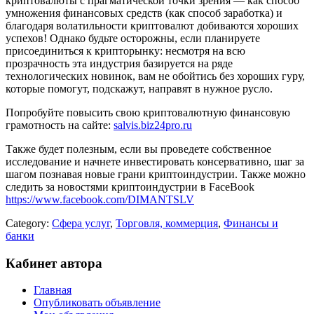
криптовалюты с прагматической точки зрения — как способ
умножения финансовых средств (как способ заработка) и
благодаря волатильности криптовалют добиваются хороших
успехов! Однако будьте осторожны, если планируете
присоединиться к крипторынку: несмотря на всю
прозрачность эта индустрия базируется на ряде
технологических новинок, вам не обойтись без хороших гуру,
которые помогут, подскажут, направят в нужное русло.
Попробуйте повысить свою криптовалютную финансовую
грамотность на сайте:
salvis.biz24pro.ru
Также будет полезным, если вы проведете собственное
исследование и начнете инвестировать консервативно, шаг за
шагом познавая новые грани криптоиндустрии. Также можно
следить за новостями криптоиндустрии в FaceBook
https://www.facebook.com/DIMANTSLV
Category:
Сфера услуг
,
Торговля, коммерция
,
Финансы и
банки
Кабинет автора
Главная
Опубликовать объявление