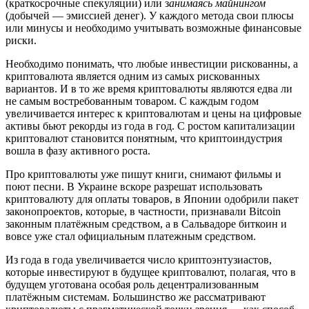
(краткосрочные спекуляции) или з
анимаясь майнингом
(добычей — эмиссией денег). У каждого метода свои плюсы
или минусы и необходимо учитывать возможные финансовые
риски.
Необходимо понимать, что любые инвестиции рискованны, а
криптовалюта является одним из самых рискованных
вариантов. И в то же время криптовалюты являются едва ли
не самым востребованным товаром. С каждым годом
увеличивается интерес к криптовалютам и цены на цифровые
активы бьют рекорды из года в год. С ростом капитализации
криптовалют становится понятным, что криптоиндустрия
вошла в фазу активного роста.
Про криптовалюты уже пишут книги, снимают фильмы и
поют песни. В Украине вскоре разрешат использовать
криптовалюту для оплаты товаров, в Японии одобрили пакет
законопроектов, которые, в частности, признавали Bitcoin
законным платёжным средством, а в Сальвадоре биткоин и
вовсе уже стал официальным платежным средством.
Из года в года увеличивается число криптоэнтузиастов,
которые инвестируют в будущее криптовалют, полагая, что в
будущем уготована особая роль децентрализованным
платёжным системам. Большинство же рассматривают