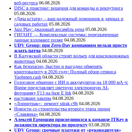
веб-ресурса
06.08.2026
DISC в практике: решения для команды и рекрутинга
05.08.2026
«Дача кстати» – ваш надежный помощник в дачных и
садовых работах
05.08.2026
Jazz Play:
джазовый ансамбль цена
05.08.2026
ГИГАНТ — Комплексные системы: перехваченные
данные взломают позже
04.08.2026
UDV Group: при Zero-Day компаниям нельзя просто
ждать патча
04.08.2026
В Калужской области строят вольер для краснокнижных
животных
04.08.2026
Как безопасно, быстро и выгодно обменять
криптовалюту в 2026 году: Полный обзор сервиса
Yaobmen.cash
04.08.2026
Голосовое общение с ИИ и аккумулятор на 18 000 мА·ч:
Bigme представляет цветную электронную AI-
фоторамку F13 на базе E Ink
04.08.2026
настоящие хакеры
04.08.2026
«Лорритрак»:
ремонт sitrak c9h
04.08.2026
Новости со строительства второго этапа линии
«Славянка»
04.08.2026
Алексей Ермошин присоединился к команде ITKey в
должности директора по продукту
03.08.2026
UDV Group: срочные платежи от «руководителя»