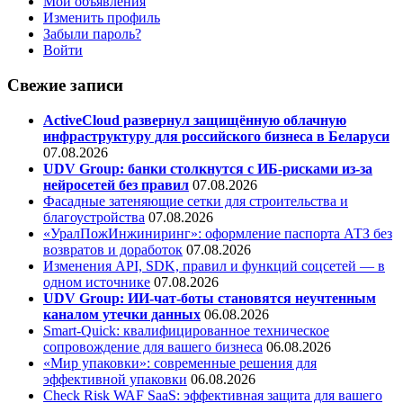
Мои объявления
Изменить профиль
Забыли пароль?
Войти
Свежие записи
ActiveCloud развернул защищённую облачную
инфраструктуру для российского бизнеса в Беларуси
07.08.2026
UDV Group: банки столкнутся с ИБ-рисками из-за
нейросетей без правил
07.08.2026
Фасадные затеняющие сетки для строительства и
благоустройства
07.08.2026
«УралПожИнжиниринг»: оформление паспорта АТЗ без
возвратов и доработок
07.08.2026
Изменения API, SDK, правил и функций соцсетей — в
одном источнике
07.08.2026
UDV Group: ИИ-чат-боты становятся неучтенным
каналом утечки данных
06.08.2026
Smart-Quick: квалифицированное техническое
сопровождение для вашего бизнеса
06.08.2026
«Мир упаковки»: современные решения для
эффективной упаковки
06.08.2026
Check Risk WAF SaaS: эффективная защита для вашего