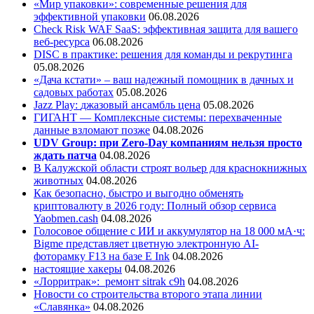
«Мир упаковки»: современные решения для
эффективной упаковки
06.08.2026
Check Risk WAF SaaS: эффективная защита для вашего
веб-ресурса
06.08.2026
DISC в практике: решения для команды и рекрутинга
05.08.2026
«Дача кстати» – ваш надежный помощник в дачных и
садовых работах
05.08.2026
Jazz Play:
джазовый ансамбль цена
05.08.2026
ГИГАНТ — Комплексные системы: перехваченные
данные взломают позже
04.08.2026
UDV Group: при Zero-Day компаниям нельзя просто
ждать патча
04.08.2026
В Калужской области строят вольер для краснокнижных
животных
04.08.2026
Как безопасно, быстро и выгодно обменять
криптовалюту в 2026 году: Полный обзор сервиса
Yaobmen.cash
04.08.2026
Голосовое общение с ИИ и аккумулятор на 18 000 мА·ч:
Bigme представляет цветную электронную AI-
фоторамку F13 на базе E Ink
04.08.2026
настоящие хакеры
04.08.2026
«Лорритрак»:
ремонт sitrak c9h
04.08.2026
Новости со строительства второго этапа линии
«Славянка»
04.08.2026