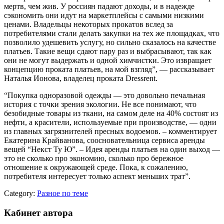
мертв, чем жив. У россиян падают доходы, и в надежде
сэкономить они идут на маркетплейсы с самыми низкими
ценами. Владельцы некоторых прокатов вслед за
потребителями стали делать закупки на тех же площадках, что
позволило удешевить услугу, но сильно сказалось на качестве
платьев. Такие вещи сдают пару раз и выбрасывают, так как
они не могут выдержать и одной химчистки. Это извращает
концепцию проката платьев, на мой взгляд”, — рассказывает
Наталья Ионова, владелец проката Dressrent.
“Покупка одноразовой одежды — это довольно печальная
история с точки зрения экологии. Не все понимают, что
безобидные товары из ткани, на самом деле на 40% состоят из
нефти, а красители, используемые при производстве, — одни
из главных загрязнителей пресных водоемов. – комментирует
Екатерина Крайванова, соосновательница сервиса аренды
вещей “Некст Ту Ю”. – Идея аренды платьев на один выход —
это не сколько про экономию, сколько про бережное
отношение к окружающей среде. Пока, к сожалению,
потребителя интересует только аспект меньших трат”.
Category:
Разное по теме
Кабинет автора