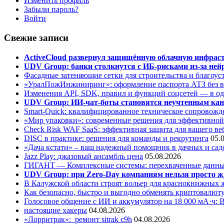
Изменить профиль
Забыли пароль?
Войти
Свежие записи
ActiveCloud развернул защищённую облачную инфрастр
UDV Group: банки столкнутся с ИБ-рисками из-за нейр
Фасадные затеняющие сетки для строительства и благоус
«УралПожИнжиниринг»: оформление паспорта АТЗ без во
Изменения API, SDK, правил и функций соцсетей — в о
UDV Group: ИИ-чат-боты становятся неучтенным кан
Smart-Quick: квалифицированное техническое сопровожде
«Мир упаковки»: современные решения для эффективной
Check Risk WAF SaaS: эффективная защита для вашего ве
DISC в практике: решения для команды и рекрутинга
05.
«Дача кстати» – ваш надежный помощник в дачных и сад
Jazz Play:
джазовый ансамбль цена
05.08.2026
ГИГАНТ — Комплексные системы: перехваченные данны
UDV Group: при Zero-Day компаниям нельзя просто ж
В Калужской области строят вольер для краснокнижных
Как безопасно, быстро и выгодно обменять криптовалюту
Голосовое общение с ИИ и аккумулятор на 18 000 мА·ч: 
настоящие хакеры
04.08.2026
«Лорритрак»:
ремонт sitrak c9h
04.08.2026