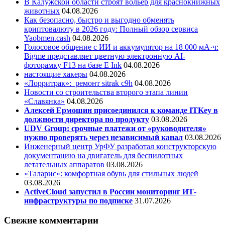
В Калужской области строят вольер для краснокнижных
животных
04.08.2026
Как безопасно, быстро и выгодно обменять
криптовалюту в 2026 году: Полный обзор сервиса
Yaobmen.cash
04.08.2026
Голосовое общение с ИИ и аккумулятор на 18 000 мА·ч:
Bigme представляет цветную электронную AI-
фоторамку F13 на базе E Ink
04.08.2026
настоящие хакеры
04.08.2026
«Лорритрак»:
ремонт sitrak c9h
04.08.2026
Новости со строительства второго этапа линии
«Славянка»
04.08.2026
Алексей Ермошин присоединился к команде ITKey в
должности директора по продукту
03.08.2026
UDV Group: срочные платежи от «руководителя»
нужно проверять через независимый канал
03.08.2026
Инженерный центр УрФУ разработал конструкторскую
документацию на двигатель для беспилотных
летательных аппаратов
03.08.2026
«Таларис»: комфортная обувь для стильных людей
03.08.2026
ActiveCloud запустил в России мониторинг ИТ-
инфраструктуры по подписке
31.07.2026
Свежие комментарии