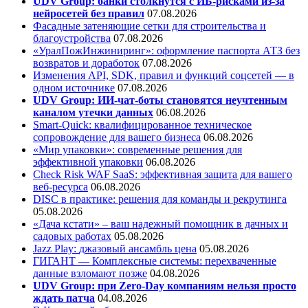
UDV Group: банки столкнутся с ИБ-рисками из-за
нейросетей без правил
07.08.2026
Фасадные затеняющие сетки для строительства и
благоустройства
07.08.2026
«УралПожИнжиниринг»: оформление паспорта АТЗ без
возвратов и доработок
07.08.2026
Изменения API, SDK, правил и функций соцсетей — в
одном источнике
07.08.2026
UDV Group: ИИ-чат-боты становятся неучтенным
каналом утечки данных
06.08.2026
Smart-Quick: квалифицированное техническое
сопровождение для вашего бизнеса
06.08.2026
«Мир упаковки»: современные решения для
эффективной упаковки
06.08.2026
Check Risk WAF SaaS: эффективная защита для вашего
веб-ресурса
06.08.2026
DISC в практике: решения для команды и рекрутинга
05.08.2026
«Дача кстати» – ваш надежный помощник в дачных и
садовых работах
05.08.2026
Jazz Play:
джазовый ансамбль цена
05.08.2026
ГИГАНТ — Комплексные системы: перехваченные
данные взломают позже
04.08.2026
UDV Group: при Zero-Day компаниям нельзя просто
ждать патча
04.08.2026