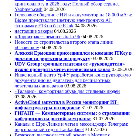
криптовалюту в 2026 году: Полный обзор сервиса
Yaobmen.cash
04.08.2026
Голосовое общение с ИИ и аккумулятор на 18 000 мА·ч:
Bigme представляет цветную электронную AI-
фоторамку F13 на базе E Ink
04.08.2026
настоящие хакеры
04.08.2026
«Лорритрак»:
ремонт sitrak c9h
04.08.2026
Новости со строительства второго этапа линии
«Славянка»
04.08.2026
Алексей Ермошин присоединился к команде ITKey в
должности директора по продукту
03.08.2026
UDV Group: срочные платежи от «руководителя»
нужно проверять через независимый канал
03.08.2026
Инженерный центр УрФУ разработал конструкторскую
документацию на двигатель для беспилотных
летательных аппаратов
03.08.2026
«Таларис»: комфортная обувь для стильных людей
03.08.2026
ActiveCloud запустил в России мониторинг ИТ-
инфраструктуры по подписке
31.07.2026
ГИГАНТ — Компьютерные системы: о страховании
киберрисков на российском рынке
31.07.2026
Каналы о Шри-Ланке и чаты в мессенджере Телеграм:
персональный гид от Lankaplanet
31.07.2026
Bestescort: высококлассный эскорт в Москве с