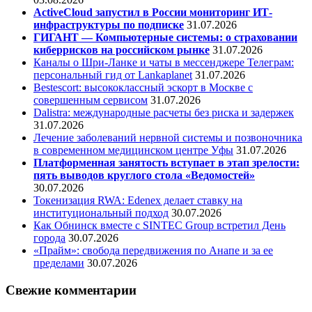
ActiveCloud запустил в России мониторинг ИТ-
инфраструктуры по подписке
31.07.2026
ГИГАНТ — Компьютерные системы: о страховании
киберрисков на российском рынке
31.07.2026
Каналы о Шри-Ланке и чаты в мессенджере Телеграм:
персональный гид от Lankaplanet
31.07.2026
Bestescort: высококлассный эскорт в Москве с
совершенным сервисом
31.07.2026
Dalistra: международные расчеты без риска и задержек
31.07.2026
Лечение заболеваний нервной системы и позвоночника
в современном медицинском центре Уфы
31.07.2026
Платформенная занятость вступает в этап зрелости:
пять выводов круглого стола «Ведомостей»
30.07.2026
Токенизация RWA: Edenex делает ставку на
институциональный подход
30.07.2026
Как Обнинск вместе с SINTEC Group встретил День
города
30.07.2026
«Прайм»: свобода передвижения по Анапе и за ее
пределами
30.07.2026
Свежие комментарии