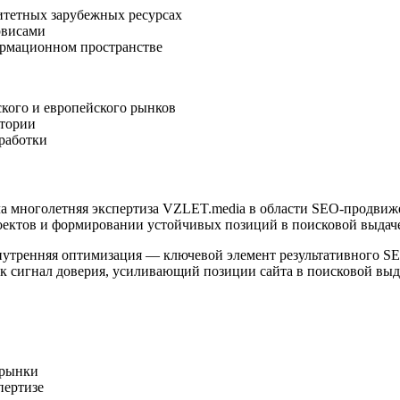
итетных зарубежных ресурсах
рвисами
рмационном пространстве
ского и европейского рынков
итории
зработки
а многолетняя экспертиза VZLET.media в области SEO-продвиже
роектов и формировании устойчивых позиций в поисковой выдач
внутренняя оптимизация — ключевой элемент результативного S
ак сигнал доверия, усиливающий позиции сайта в поисковой выд
 рынки
пертизе