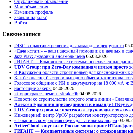
Опубликовать объявление
Мои объявления
Изменить профиль
Забыли пароль?
Войти
Свежие записи
DISC в практике: решения для команды и рекрутинга
05.
«Дача кстати» – ваш надежный помощник в дачных и сад
Jazz Play:
джазовый ансамбль цена
05.08.2026
ГИГАНТ — Комплексные системы: перехваченные данны
UDV Group: при Zero-Day компаниям нельзя просто ж
В Калужской области строят вольер для краснокнижных
Как безопасно, быстро и выгодно обменять криптовалюту
Голосовое общение с ИИ и аккумулятор на 18 000 мА·ч: 
настоящие хакеры
04.08.2026
«Лорритрак»:
ремонт sitrak c9h
04.08.2026
Новости со строительства второго этапа линии «Славянк
Алексей Ермошин присоединился к команде ITKey в д
UDV Group: срочные платежи от «руководителя» нужн
Инженерный центр УрФУ разработал конструкторскую до
«Таларис»: комфортная обувь для стильных людей
03.08.
ActiveCloud запустил в России мониторинг ИТ-инфрас
ГИГАНТ — Компьютерные системы: о страховании ки