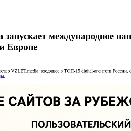
ia запускает международное н
и Европе
тство VZLET.media, входящее в ТОП-15 digital-агентств России, 
пы
.