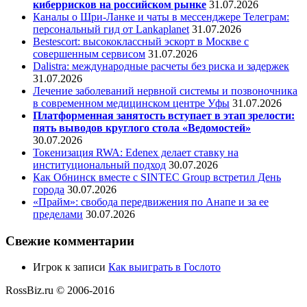
киберрисков на российском рынке
31.07.2026
Каналы о Шри-Ланке и чаты в мессенджере Телеграм:
персональный гид от Lankaplanet
31.07.2026
Bestescort: высококлассный эскорт в Москве с
совершенным сервисом
31.07.2026
Dalistra: международные расчеты без риска и задержек
31.07.2026
Лечение заболеваний нервной системы и позвоночника
в современном медицинском центре Уфы
31.07.2026
Платформенная занятость вступает в этап зрелости:
пять выводов круглого стола «Ведомостей»
30.07.2026
Токенизация RWA: Edenex делает ставку на
институциональный подход
30.07.2026
Как Обнинск вместе с SINTEC Group встретил День
города
30.07.2026
«Прайм»: свобода передвижения по Анапе и за ее
пределами
30.07.2026
Свежие комментарии
Игрок
к записи
Как выиграть в Гослото
RossBiz.ru © 2006-2016