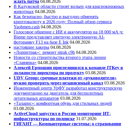
ждать патча
04.08.2026
В Калужской области строят вольер для краснокнижных
животных
04.08.2026
Как безопасно, быстро и выгодно обменять
криптовалюту в 2026 году: Полный обзор сервиса
Yaobmen.cash
04.08.2026
Голосовое общение с ИИ и аккумулятор на 18 000 мА·ч:
Bigme представляет цветную электронную AI-
фоторамку F13 на базе E Ink
04.08.2026
настоящие хакеры
04.08.2026
«Лорритрак»:
ремонт sitrak c9h
04.08.2026
Новости со строительства второго этапа линии
«Славянка»
04.08.2026
Алексей Ермошин присоединился к команде ITKey в
должности директора по продукту
03.08.2026
UDV Group: срочные платежи от «руководителя»
нужно проверять через независимый канал
03.08.2026
Инженерный центр УрФУ разработал конструкторскую
документацию на двигатель для беспилотных
летательных аппаратов
03.08.2026
«Таларис»: комфортная обувь для стильных людей
03.08.2026
ActiveCloud запустил в России мониторинг ИТ-
инфраструктуры по подписке
31.07.2026
ГИГАНТ — Компьютерные системы: о страховании