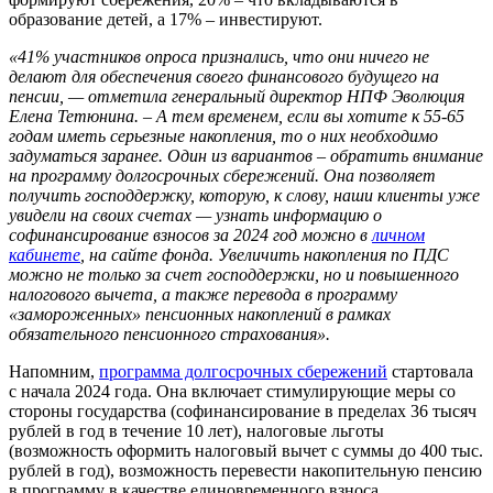
образование детей, а 17% – инвестируют.
«41% участников опроса признались, что они ничего не
делают для обеспечения своего финансового будущего на
пенсии, — отметила генеральный директор НПФ Эволюция
Елена Тетюнина. – А тем временем, если вы хотите к 55-65
годам иметь серьезные накопления, то о них необходимо
задуматься заранее. Один из вариантов – обратить внимание
на программу долгосрочных сбережений. Она позволяет
получить господдержку, которую, к слову, наши клиенты уже
увидели на своих счетах — узнать информацию о
софинансирование взносов за 2024 год можно в
личном
кабинете
, на сайте фонда. Увеличить накопления по ПДС
можно не только за счет господдержки, но и повышенного
налогового вычета, а также перевода в программу
«замороженных» пенсионных накоплений в рамках
обязательного пенсионного страхования».
Напомним,
программа долгосрочных сбережений
стартовала
с начала 2024 года. Она включает стимулирующие меры со
стороны государства (софинансирование в пределах 36 тысяч
рублей в год в течение 10 лет), налоговые льготы
(возможность оформить налоговый вычет с суммы до 400 тыс.
рублей в год), возможность перевести накопительную пенсию
в программу в качестве единовременного взноса.