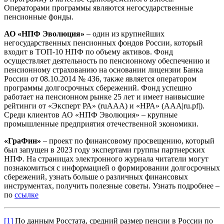
Операторами программы являются негосударственные
пенсионные фонды.
АО «НПФ Эволюция»
– один из крупнейших
негосударственных пенсионных фондов России, который
входит в ТОП-10 НПФ по объему активов. Фонд
осуществляет деятельность по пенсионному обеспечению и
пенсионному страхованию на основании лицензии Банка
России от 08.10.2014 № 436, также является оператором
программы долгосрочных сбережений. Фонд успешно
работает на пенсионном рынке 25 лет и имеет наивысшие
рейтинги от «Эксперт РА» (ruAАA) и «НРА» (ААА|ru.pf|).
Среди клиентов АО «НПФ Эволюция» – крупные
промышленные предприятия отечественной экономики.
«ГраФин»
– проект по финансовому просвещению, который
был запущен в 2023 году экспертами группы партнерских
НПФ. На страницах электронного журнала читатели могут
познакомиться с информацией о формировании долгосрочных
сбережений, узнать больше о различных финансовых
инструментах, получить полезные советы. Узнать подробнее –
по
ссылке
[1]
По данным Росстата, средний размер пенсии в России по