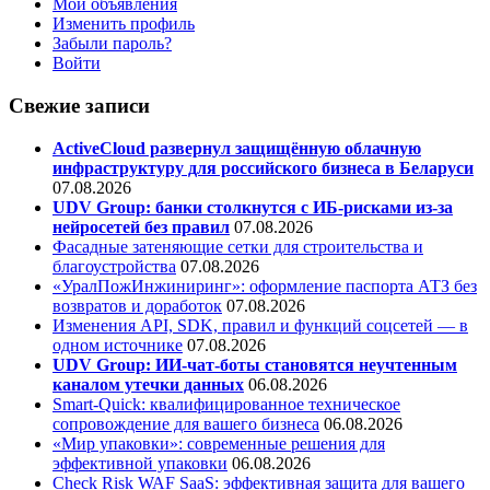
Мои объявления
Изменить профиль
Забыли пароль?
Войти
Свежие записи
ActiveCloud развернул защищённую облачную
инфраструктуру для российского бизнеса в Беларуси
07.08.2026
UDV Group: банки столкнутся с ИБ-рисками из-за
нейросетей без правил
07.08.2026
Фасадные затеняющие сетки для строительства и
благоустройства
07.08.2026
«УралПожИнжиниринг»: оформление паспорта АТЗ без
возвратов и доработок
07.08.2026
Изменения API, SDK, правил и функций соцсетей — в
одном источнике
07.08.2026
UDV Group: ИИ-чат-боты становятся неучтенным
каналом утечки данных
06.08.2026
Smart-Quick: квалифицированное техническое
сопровождение для вашего бизнеса
06.08.2026
«Мир упаковки»: современные решения для
эффективной упаковки
06.08.2026
Check Risk WAF SaaS: эффективная защита для вашего