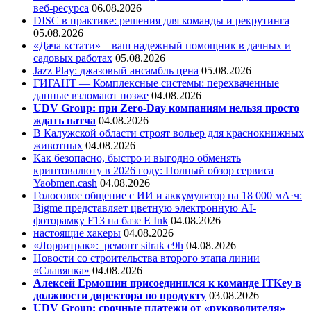
веб-ресурса
06.08.2026
DISC в практике: решения для команды и рекрутинга
05.08.2026
«Дача кстати» – ваш надежный помощник в дачных и
садовых работах
05.08.2026
Jazz Play:
джазовый ансамбль цена
05.08.2026
ГИГАНТ — Комплексные системы: перехваченные
данные взломают позже
04.08.2026
UDV Group: при Zero-Day компаниям нельзя просто
ждать патча
04.08.2026
В Калужской области строят вольер для краснокнижных
животных
04.08.2026
Как безопасно, быстро и выгодно обменять
криптовалюту в 2026 году: Полный обзор сервиса
Yaobmen.cash
04.08.2026
Голосовое общение с ИИ и аккумулятор на 18 000 мА·ч:
Bigme представляет цветную электронную AI-
фоторамку F13 на базе E Ink
04.08.2026
настоящие хакеры
04.08.2026
«Лорритрак»:
ремонт sitrak c9h
04.08.2026
Новости со строительства второго этапа линии
«Славянка»
04.08.2026
Алексей Ермошин присоединился к команде ITKey в
должности директора по продукту
03.08.2026
UDV Group: срочные платежи от «руководителя»