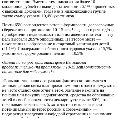
соответственно. Вместе с тем, накопления более 10
миллионов рублей назвали достаточными 26,1% опрошенных
с высокими доходами, тогда как в низкодоходной группе
такую сумму указали 10,4% участников.
Почти 65% респондентов готовы формировать долгосрочные
сбережения на протяжении 10–15 лет. Чаще всего речь идёт о
приобретении недвижимости или погашении ипотеки — эту
цель выбрали 28,9% опрошенных. На втором месте —
накопления на образование и стартовый капитал для детей
(21,1%). Поддержание собственного здоровья указали 15,7%
участников, формирование пенсии — 10,5%
Ответ на вопрос «Для каких целей Вы готовы
продолжительно (на протяжении 10-15 лет) откладывать
ощутимые для себя суммы?»
«Большинство наших сограждан фактически занимаются
личным финансовым планированием или готовы к нему, хотя
не часто отдают себе отчет в этом. Желание накопить на
пенсию или покупку недвижимости, средства на образование
детей в своей совокупности декларируют свыше 60%, что
показывает значительный, хотя часто и исключительно
потенциальный интерес россиян к сбережениям» —
подчеркнул заведующий кафедрой страхования и экономики