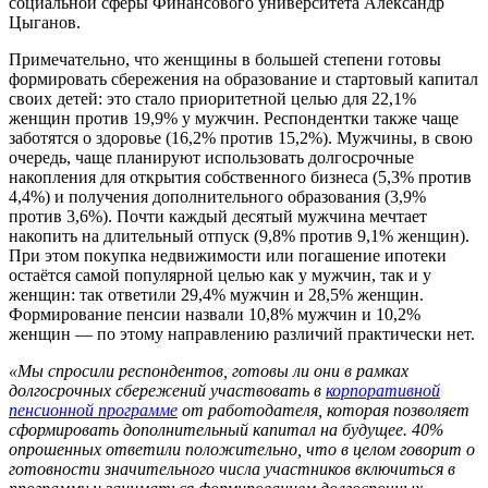
социальной сферы Финансового университета Александр
Цыганов.
Примечательно, что женщины в большей степени готовы
формировать сбережения на образование и стартовый капитал
своих детей: это стало приоритетной целью для 22,1%
женщин против 19,9% у мужчин. Респондентки также чаще
заботятся о здоровье (16,2% против 15,2%). Мужчины, в свою
очередь, чаще планируют использовать долгосрочные
накопления для открытия собственного бизнеса (5,3% против
4,4%) и получения дополнительного образования (3,9%
против 3,6%). Почти каждый десятый мужчина мечтает
накопить на длительный отпуск (9,8% против 9,1% женщин).
При этом покупка недвижимости или погашение ипотеки
остаётся самой популярной целью как у мужчин, так и у
женщин: так ответили 29,4% мужчин и 28,5% женщин.
Формирование пенсии назвали 10,8% мужчин и 10,2%
женщин — по этому направлению различий практически нет.
«Мы спросили респондентов, готовы ли они в рамках
долгосрочных сбережений участвовать в
корпоративной
пенсионной программе
от работодателя, которая позволяет
сформировать дополнительный капитал на будущее. 40%
опрошенных ответили положительно, что в целом говорит о
готовности значительного числа участников включиться в