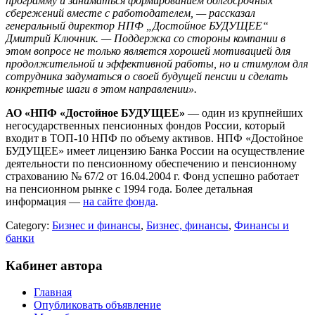
программу и заниматься формированием долгосрочных
сбережений вместе с работодателем, — рассказал
генеральный директор НПФ „Достойное БУДУЩЕЕ“
Дмитрий Ключник. — Поддержка со стороны компании в
этом вопросе не только является хорошей мотивацией для
продолжительной и эффективной работы, но и стимулом для
сотрудника задуматься о своей будущей пенсии и сделать
конкретные шаги в этом направлении».
АО «НПФ «Достойное БУДУЩЕЕ»
— один из крупнейших
негосударственных пенсионных фондов России, который
входит в ТОП-10 НПФ по объему активов. НПФ «Достойное
БУДУЩЕЕ» имеет лицензию Банка России на осуществление
деятельности по пенсионному обеспечению и пенсионному
страхованию № 67/2 от 16.04.2004 г. Фонд успешно работает
на пенсионном рынке с 1994 года. Более детальная
информация —
на сайте фонда
.
Category:
Бизнес и финансы
,
Бизнес, финансы
,
Финансы и
банки
Кабинет автора
Главная
Опубликовать объявление