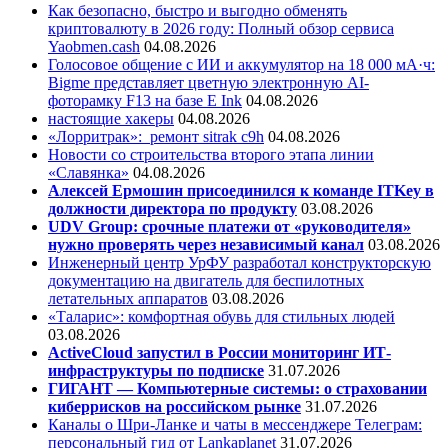
Как безопасно, быстро и выгодно обменять
криптовалюту в 2026 году: Полный обзор сервиса
Yaobmen.cash
04.08.2026
Голосовое общение с ИИ и аккумулятор на 18 000 мА·ч:
Bigme представляет цветную электронную AI-
фоторамку F13 на базе E Ink
04.08.2026
настоящие хакеры
04.08.2026
«Лорритрак»:
ремонт sitrak c9h
04.08.2026
Новости со строительства второго этапа линии
«Славянка»
04.08.2026
Алексей Ермошин присоединился к команде ITKey в
должности директора по продукту
03.08.2026
UDV Group: срочные платежи от «руководителя»
нужно проверять через независимый канал
03.08.2026
Инженерный центр УрФУ разработал конструкторскую
документацию на двигатель для беспилотных
летательных аппаратов
03.08.2026
«Таларис»: комфортная обувь для стильных людей
03.08.2026
ActiveCloud запустил в России мониторинг ИТ-
инфраструктуры по подписке
31.07.2026
ГИГАНТ — Компьютерные системы: о страховании
киберрисков на российском рынке
31.07.2026
Каналы о Шри-Ланке и чаты в мессенджере Телеграм:
персональный гид от Lankaplanet
31.07.2026