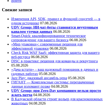
Войти
Свежие записи
Изменения API, SDK, правил и функций соцсетей — в
одном источнике
07.08.2026
UDV Group: ИИ-чат-боты становятся неучтенным
каналом утечки данных
06.08.2026
Smart-Quick: квалифицированное техническое
сопровождение для вашего бизнеса
06.08.2026
«Мир упаковки»: современные решения для
эффективной упаковки
06.08.2026
Check Risk WAF SaaS: эффективная защита для вашего
веб-ресурса
06.08.2026
DISC в практике: решения для команды и рекрутинга
05.08.2026
«Дача кстати» – ваш надежный помощник в дачных и
садовых работах
05.08.2026
Jazz Play:
джазовый ансамбль цена
05.08.2026
ГИГАНТ — Комплексные системы: перехваченные
данные взломают позже
04.08.2026
UDV Group: при Zero-Day компаниям нельзя просто
ждать патча
04.08.2026
В Калужской области строят вольер для краснокнижных
животных
04.08.2026