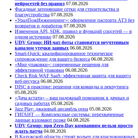
нейросетей без правил
07.08.2026
Фасадные затеняющие сетки для строительства и
благоустройства
07.08.2026
«УралПожИнжиниринг»: оформление паспорта АТЗ без
возвратов и доработок
07.08.2026
Изменения API, SDK, правил и функций соцсетей — в
одном источнике
07.08.2026
UDV Group: ИИ-чат-боты становятся неучтенным
каналом утечки данных
06.08.2026
Smart-Quick: квалифицированное техническое
сопровождение для вашего бизнеса
06.08.2026
«Мир упаковки»: современные решения для
эффективной упаковки
06.08.2026
Check Risk WAF SaaS: эффективная защита для вашего
веб-ресурса
06.08.2026
DISC в практике: решения для команды и рекрутинга
05.08.2026
«Дача кстати» – ваш надежный помощник в дачных и
садовых работах
05.08.2026
Jazz Play:
джазовый ансамбль цена
05.08.2026
ГИГАНТ — Комплексные системы: перехваченные
данные взломают позже
04.08.2026
UDV Group: при Zero-Day компаниям нельзя просто
ждать патча
04.08.2026
В Калужской области строят вольер для краснокнижных