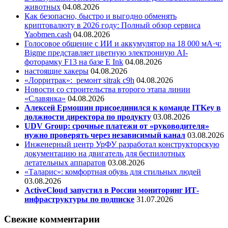
животных
04.08.2026
Как безопасно, быстро и выгодно обменять
криптовалюту в 2026 году: Полный обзор сервиса
Yaobmen.cash
04.08.2026
Голосовое общение с ИИ и аккумулятор на 18 000 мА·ч:
Bigme представляет цветную электронную AI-
фоторамку F13 на базе E Ink
04.08.2026
настоящие хакеры
04.08.2026
«Лорритрак»:
ремонт sitrak c9h
04.08.2026
Новости со строительства второго этапа линии
«Славянка»
04.08.2026
Алексей Ермошин присоединился к команде ITKey в
должности директора по продукту
03.08.2026
UDV Group: срочные платежи от «руководителя»
нужно проверять через независимый канал
03.08.2026
Инженерный центр УрФУ разработал конструкторскую
документацию на двигатель для беспилотных
летательных аппаратов
03.08.2026
«Таларис»: комфортная обувь для стильных людей
03.08.2026
ActiveCloud запустил в России мониторинг ИТ-
инфраструктуры по подписке
31.07.2026
Свежие комментарии