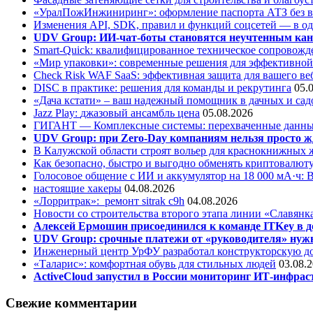
«УралПожИнжиниринг»: оформление паспорта АТЗ без во
Изменения API, SDK, правил и функций соцсетей — в о
UDV Group: ИИ-чат-боты становятся неучтенным кан
Smart-Quick: квалифицированное техническое сопровожде
«Мир упаковки»: современные решения для эффективной
Check Risk WAF SaaS: эффективная защита для вашего ве
DISC в практике: решения для команды и рекрутинга
05.
«Дача кстати» – ваш надежный помощник в дачных и сад
Jazz Play:
джазовый ансамбль цена
05.08.2026
ГИГАНТ — Комплексные системы: перехваченные данны
UDV Group: при Zero-Day компаниям нельзя просто ж
В Калужской области строят вольер для краснокнижных
Как безопасно, быстро и выгодно обменять криптовалюту
Голосовое общение с ИИ и аккумулятор на 18 000 мА·ч: 
настоящие хакеры
04.08.2026
«Лорритрак»:
ремонт sitrak c9h
04.08.2026
Новости со строительства второго этапа линии «Славянк
Алексей Ермошин присоединился к команде ITKey в д
UDV Group: срочные платежи от «руководителя» нужн
Инженерный центр УрФУ разработал конструкторскую до
«Таларис»: комфортная обувь для стильных людей
03.08.
ActiveCloud запустил в России мониторинг ИТ-инфрас
Свежие комментарии