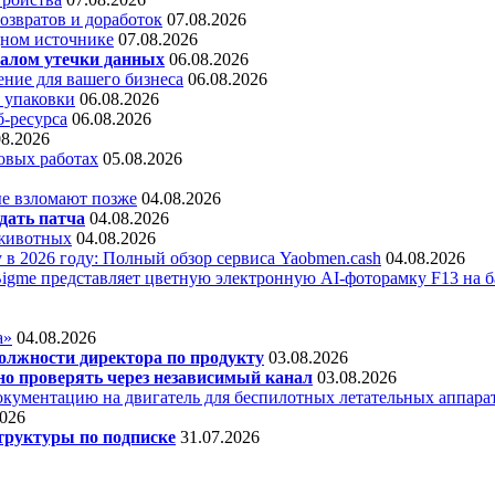
звратов и доработок
07.08.2026
дном источнике
07.08.2026
алом утечки данных
06.08.2026
ние для вашего бизнеса
06.08.2026
 упаковки
06.08.2026
б-ресурса
06.08.2026
08.2026
овых работах
05.08.2026
е взломают позже
04.08.2026
дать патча
04.08.2026
 животных
04.08.2026
 в 2026 году: Полный обзор сервиса Yaobmen.cash
04.08.2026
Bigme представляет цветную электронную AI-фоторамку F13 на ба
а»
04.08.2026
олжности директора по продукту
03.08.2026
о проверять через независимый канал
03.08.2026
кументацию на двигатель для беспилотных летательных аппара
2026
труктуры по подписке
31.07.2026