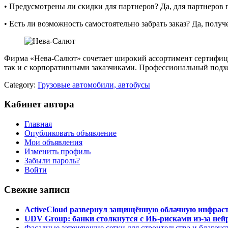
• Предусмотрены ли скидки для партнеров? Да, для партнеро
• Есть ли возможность самостоятельно забрать заказ? Да, полу
Фирма «Нева-Салют» сочетает широкий ассортимент сертифици
так и с корпоративными заказчиками. Профессиональный подхо
Category:
Грузовые автомобили, автобусы
Кабинет автора
Главная
Опубликовать объявление
Мои объявления
Изменить профиль
Забыли пароль?
Войти
Свежие записи
ActiveCloud развернул защищённую облачную инфрастр
UDV Group: банки столкнутся с ИБ-рисками из-за нейр
Фасадные затеняющие сетки для строительства и благоус