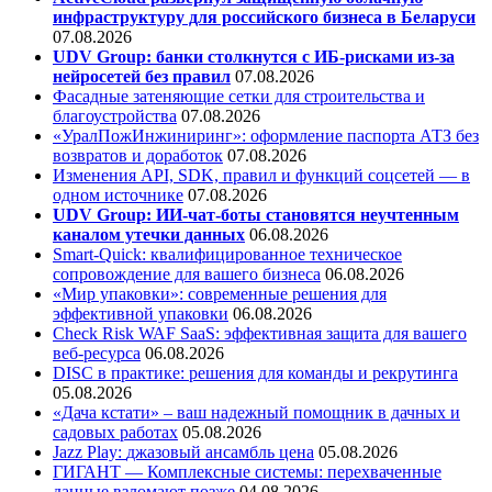
инфраструктуру для российского бизнеса в Беларуси
07.08.2026
UDV Group: банки столкнутся с ИБ-рисками из-за
нейросетей без правил
07.08.2026
Фасадные затеняющие сетки для строительства и
благоустройства
07.08.2026
«УралПожИнжиниринг»: оформление паспорта АТЗ без
возвратов и доработок
07.08.2026
Изменения API, SDK, правил и функций соцсетей — в
одном источнике
07.08.2026
UDV Group: ИИ-чат-боты становятся неучтенным
каналом утечки данных
06.08.2026
Smart-Quick: квалифицированное техническое
сопровождение для вашего бизнеса
06.08.2026
«Мир упаковки»: современные решения для
эффективной упаковки
06.08.2026
Check Risk WAF SaaS: эффективная защита для вашего
веб-ресурса
06.08.2026
DISC в практике: решения для команды и рекрутинга
05.08.2026
«Дача кстати» – ваш надежный помощник в дачных и
садовых работах
05.08.2026
Jazz Play:
джазовый ансамбль цена
05.08.2026
ГИГАНТ — Комплексные системы: перехваченные
данные взломают позже
04.08.2026