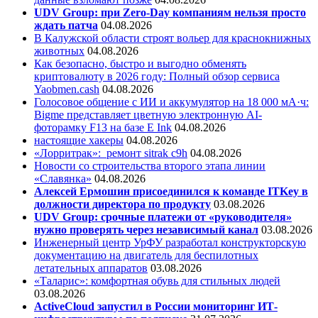
UDV Group: при Zero-Day компаниям нельзя просто
ждать патча
04.08.2026
В Калужской области строят вольер для краснокнижных
животных
04.08.2026
Как безопасно, быстро и выгодно обменять
криптовалюту в 2026 году: Полный обзор сервиса
Yaobmen.cash
04.08.2026
Голосовое общение с ИИ и аккумулятор на 18 000 мА·ч:
Bigme представляет цветную электронную AI-
фоторамку F13 на базе E Ink
04.08.2026
настоящие хакеры
04.08.2026
«Лорритрак»:
ремонт sitrak c9h
04.08.2026
Новости со строительства второго этапа линии
«Славянка»
04.08.2026
Алексей Ермошин присоединился к команде ITKey в
должности директора по продукту
03.08.2026
UDV Group: срочные платежи от «руководителя»
нужно проверять через независимый канал
03.08.2026
Инженерный центр УрФУ разработал конструкторскую
документацию на двигатель для беспилотных
летательных аппаратов
03.08.2026
«Таларис»: комфортная обувь для стильных людей
03.08.2026
ActiveCloud запустил в России мониторинг ИТ-