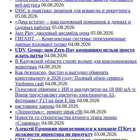
веб-ресурса
06.08.2026
DISC в практике: решения для команды и рекрутинга
05.08.2026
«Дача кстати» – ваш надежный помощник в дачных и
садовых работах
05.08.2026
Jazz Play:
джазовый ансамбль цена
05.08.2026
ГИГАНТ — Комплексные системы: перехваченные
данные взломают позже
04.08.2026
UDV Group: при Zero-Day компаниям нельзя просто
ждать патча
04.08.2026
В Калужской области строят вольер для краснокнижных
животных
04.08.2026
Как безопасно, быстро и выгодно обменять
криптовалюту в 2026 году: Полный обзор сервиса
Yaobmen.cash
04.08.2026
Голосовое общение с ИИ и аккумулятор на 18 000 мА·ч:
Bigme представляет цветную электронную AI-
фоторамку F13 на базе E Ink
04.08.2026
настоящие хакеры
04.08.2026
«Лорритрак»:
ремонт sitrak c9h
04.08.2026
Новости со строительства второго этапа линии
«Славянка»
04.08.2026
Алексей Ермошин присоединился к команде ITKey в
должности директора по продукту
03.08.2026
UDV Group: срочные платежи от «руководителя»