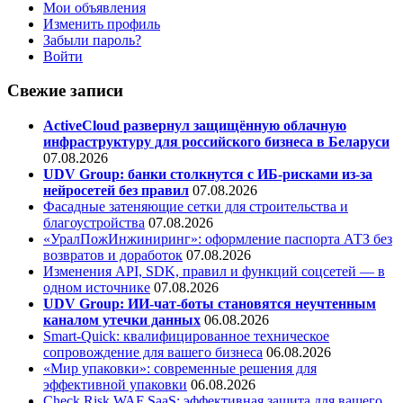
Мои объявления
Изменить профиль
Забыли пароль?
Войти
Свежие записи
ActiveCloud развернул защищённую облачную
инфраструктуру для российского бизнеса в Беларуси
07.08.2026
UDV Group: банки столкнутся с ИБ-рисками из-за
нейросетей без правил
07.08.2026
Фасадные затеняющие сетки для строительства и
благоустройства
07.08.2026
«УралПожИнжиниринг»: оформление паспорта АТЗ без
возвратов и доработок
07.08.2026
Изменения API, SDK, правил и функций соцсетей — в
одном источнике
07.08.2026
UDV Group: ИИ-чат-боты становятся неучтенным
каналом утечки данных
06.08.2026
Smart-Quick: квалифицированное техническое
сопровождение для вашего бизнеса
06.08.2026
«Мир упаковки»: современные решения для
эффективной упаковки
06.08.2026
Check Risk WAF SaaS: эффективная защита для вашего