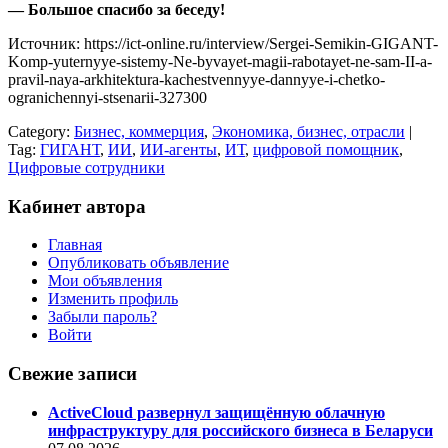
— Большое спасибо за беседу!
Источник: https://ict-online.ru/interview/Sergei-Semikin-GIGANT-
Komp-yuternyye-sistemy-Ne-byvayet-magii-rabotayet-ne-sam-II-a-
pravil-naya-arkhitektura-kachestvennyye-dannyye-i-chetko-
ogranichennyi-stsenarii-327300
Category:
Бизнес, коммерция
,
Экономика, бизнес, отрасли
|
Tag:
ГИГАНТ
,
ИИ
,
ИИ-агенты
,
ИТ
,
цифровой помощник
,
Цифровые сотрудники
Кабинет автора
Главная
Опубликовать объявление
Мои объявления
Изменить профиль
Забыли пароль?
Войти
Свежие записи
ActiveCloud развернул защищённую облачную
инфраструктуру для российского бизнеса в Беларуси