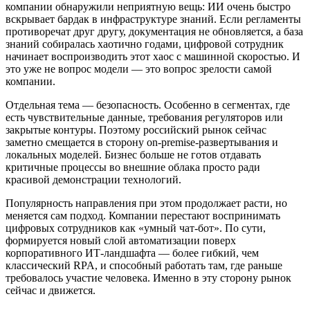
компании обнаружили неприятную вещь: ИИ очень быстро
вскрывает бардак в инфраструктуре знаний. Если регламенты
противоречат друг другу, документация не обновляется, а база
знаний собиралась хаотично годами, цифровой сотрудник
начинает воспроизводить этот хаос с машинной скоростью. И
это уже не вопрос модели — это вопрос зрелости самой
компании.
Отдельная тема — безопасность. Особенно в сегментах, где
есть чувствительные данные, требования регуляторов или
закрытые контуры. Поэтому российский рынок сейчас
заметно смещается в сторону on-premise-развертывания и
локальных моделей. Бизнес больше не готов отдавать
критичные процессы во внешние облака просто ради
красивой демонстрации технологий.
Популярность направления при этом продолжает расти, но
меняется сам подход. Компании перестают воспринимать
цифровых сотрудников как «умный чат-бот». По сути,
формируется новый слой автоматизации поверх
корпоративного ИТ-ландшафта — более гибкий, чем
классический RPA, и способный работать там, где раньше
требовалось участие человека. Именно в эту сторону рынок
сейчас и движется.