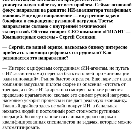
универсальную таблетку от всех проблем. Сейчас основной
фокус направлен на развитие ИИ-анализатора телефонных
звонков. Еще одно направление — внутренние задачи
бэкофиса и сокращение рутинной нагрузки. Третье
направление связано с внутренней технической
экспертизой. Об этом говорит СЕО компании «ГИГАНТ —
Компьютерные системы» Сергей Семикин.
— Сергей, по вашей оценке, насколько бизнесу интересно
прибегать к помощи цифровых сотрудников? Как
развивается это направление?
— Интерес к цифровым сотрудникам (ИИ-агентам, не путать
с ИИ-ассистентами) перестал быть историей про «инновации
ради инноваций». Рынок быстро отрезвел. Еще пару лет назад
компании запускали пилоты скорее из опасения «отстать от
тренда», а сейчас ИТ-директора смотрят на такие решения
предельно прагматично: сколько это снимет ручной нагрузки,
насколько ускорит процессы и где даст реальную экономику.
Главный драйвер здесь не хайп вокруг ИИ, а банальная
нехватка людей и постоянный рост стоимости рутинных
операций. Бизнесу становится слишком дорого держать
квалифицированных специалистов на задачах, которые можно
автоматизировать.