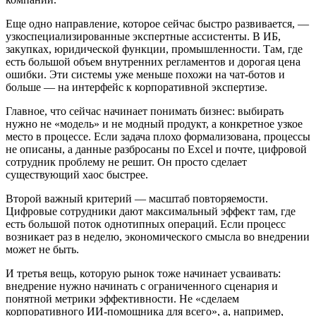
Еще одно направление, которое сейчас быстро развивается, —
узкоспециализированные экспертные ассистенты. В ИБ,
закупках, юридической функции, промышленности. Там, где
есть большой объем внутренних регламентов и дорогая цена
ошибки. Эти системы уже меньше похожи на чат-ботов и
больше — на интерфейс к корпоративной экспертизе.
Главное, что сейчас начинает понимать бизнес: выбирать
нужно не «модель» и не модный продукт, а конкретное узкое
место в процессе. Если задача плохо формализована, процессы
не описаны, а данные разбросаны по Excel и почте, цифровой
сотрудник проблему не решит. Он просто сделает
существующий хаос быстрее.
Второй важный критерий — масштаб повторяемости.
Цифровые сотрудники дают максимальный эффект там, где
есть большой поток однотипных операций. Если процесс
возникает раз в неделю, экономического смысла во внедрении
может не быть.
И третья вещь, которую рынок тоже начинает усваивать:
внедрение нужно начинать с ограниченного сценария и
понятной метрики эффективности. Не «сделаем
корпоративного ИИ-помощника для всего», а, например,