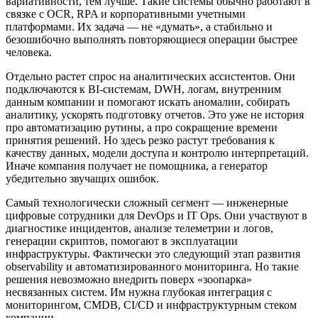
вариативности, тем лучше. Такие системы обычно работают в
связке с OCR, RPA и корпоративными учетными
платформами. Их задача — не «думать», а стабильно и
безошибочно выполнять повторяющиеся операции быстрее
человека.
Отдельно растет спрос на аналитических ассистентов. Они
подключаются к BI-системам, DWH, логам, внутренним
данным компании и помогают искать аномалии, собирать
аналитику, ускорять подготовку отчетов. Это уже не история
про автоматизацию рутины, а про сокращение времени
принятия решений. Но здесь резко растут требования к
качеству данных, модели доступа и контролю интерпретаций.
Иначе компания получает не помощника, а генератор
убедительно звучащих ошибок.
Самый технологически сложный сегмент — инженерные
цифровые сотрудники для DevOps и IT Ops. Они участвуют в
диагностике инцидентов, анализе телеметрии и логов,
генерации скриптов, помогают в эксплуатации
инфраструктуры. Фактически это следующий этап развития
observability и автоматизированного мониторинга. Но такие
решения невозможно внедрить поверх «зоопарка»
несвязанных систем. Им нужна глубокая интеграция с
мониторингом, CMDB, CI/CD и инфраструктурным стеком
компании.