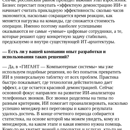
Бизнес перестает покупать «эффектную демонстрацию ИИ» и
начинает считать прикладную эффективность: сколько часов
экономится, насколько сокращается время реакции, как
меняется нагрузка на команды, где снижается стоимость
операции. Именно поэтому наиболее успешными
оказываются не самые «умные» цифровые сотрудники, а те,
которые решают одну конкретную задачу стабильно,
предсказуемо и внутри существующей ИТ-архитектуры.
— Есть ли у вашей компании опыт разработки и
использования таких решений?
— Да, в «ГИГАНТ — Компьютерные системы» мы уже
используем подобные решения, но без попыток превратить
ИИ в универсальную таблетку от всех проблем. Практика
быстро показывает, где технология действительно дает
эффект, а где остается красивой демонстрацией. Сейчас
основной фокус направлен на развитие ИИ-анализатора
телефонных звонков. Все звонки разделены на типы по
разным критериям, ИИ помогает проанализировать, насколько
успешно менеджер вел переговоры и какого результата
удалось достичь. В конце отчетного периода собирается
статистика, на основе которой мы можем увидеть, кому из
менеджеров, на каком этапе и какая именно нужна помощь.
Кому-то не хватает знаний о продуктах и услугах, кто-то не