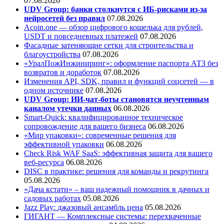
07.08.2026
UDV Group: банки столкнутся с ИБ-рисками из-за
нейросетей без правил
07.08.2026
Acoin.one — обзор цифрового кошелька для рублей,
USDT и повседневных платежей
07.08.2026
Фасадные затеняющие сетки для строительства и
благоустройства
07.08.2026
«УралПожИнжиниринг»: оформление паспорта АТЗ без
возвратов и доработок
07.08.2026
Изменения API, SDK, правил и функций соцсетей — в
одном источнике
07.08.2026
UDV Group: ИИ-чат-боты становятся неучтенным
каналом утечки данных
06.08.2026
Smart-Quick: квалифицированное техническое
сопровождение для вашего бизнеса
06.08.2026
«Мир упаковки»: современные решения для
эффективной упаковки
06.08.2026
Check Risk WAF SaaS: эффективная защита для вашего
веб-ресурса
06.08.2026
DISC в практике: решения для команды и рекрутинга
05.08.2026
«Дача кстати» – ваш надежный помощник в дачных и
садовых работах
05.08.2026
Jazz Play:
джазовый ансамбль цена
05.08.2026
ГИГАНТ — Комплексные системы: перехваченные