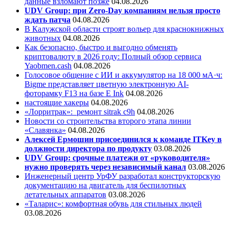
данные взломают позже
04.08.2026
UDV Group: при Zero-Day компаниям нельзя просто
ждать патча
04.08.2026
В Калужской области строят вольер для краснокнижных
животных
04.08.2026
Как безопасно, быстро и выгодно обменять
криптовалюту в 2026 году: Полный обзор сервиса
Yaobmen.cash
04.08.2026
Голосовое общение с ИИ и аккумулятор на 18 000 мА·ч:
Bigme представляет цветную электронную AI-
фоторамку F13 на базе E Ink
04.08.2026
настоящие хакеры
04.08.2026
«Лорритрак»:
ремонт sitrak c9h
04.08.2026
Новости со строительства второго этапа линии
«Славянка»
04.08.2026
Алексей Ермошин присоединился к команде ITKey в
должности директора по продукту
03.08.2026
UDV Group: срочные платежи от «руководителя»
нужно проверять через независимый канал
03.08.2026
Инженерный центр УрФУ разработал конструкторскую
документацию на двигатель для беспилотных
летательных аппаратов
03.08.2026
«Таларис»: комфортная обувь для стильных людей
03.08.2026