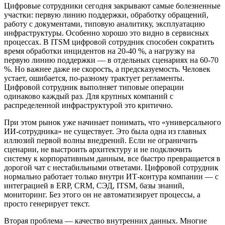
Цифровые сотрудники сегодня закрывают самые болезненные
участки: первую линию поддержки, обработку обращений,
работу с документами, типовую аналитику, эксплуатацию
инфраструктуры. Особенно хорошо это видно в сервисных
процессах. В ITSM цифровой сотрудник способен сократить
время обработки инцидентов на 20-40 %, а нагрузку на
первую линию поддержки — в отдельных сценариях на 60-70
%. Но важнее даже не скорость, а предсказуемость. Человек
устает, ошибается, по-разному трактует регламенты.
Цифровой сотрудник выполняет типовые операции
одинаково каждый раз. Для крупных компаний с
распределенной инфраструктурой это критично.
При этом рынок уже начинает понимать, что «универсального
ИИ-сотрудника» не существует. Это была одна из главных
иллюзий первой волны внедрений. Если не ограничить
сценарии, не выстроить архитектуру и не подключить
систему к корпоративным данным, все быстро превращается в
дорогой чат с нестабильными ответами. Цифровой сотрудник
нормально работает только внутри ИТ-контура компании — с
интеграцией в ERP, CRM, СЭД, ITSM, базы знаний,
мониторинг. Без этого он не автоматизирует процессы, а
просто генерирует текст.
Вторая проблема — качество внутренних данных. Многие