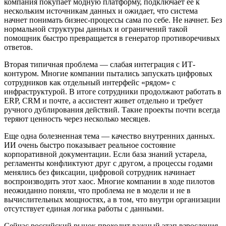
компания покупает модную платформу, подключает ее к
нескольким источникам данных и ожидает, что система
начнет понимать бизнес-процессы сама по себе. Не начнет. Без
нормальной структуры данных и ограничений такой
помощник быстро превращается в генератор противоречивых
ответов.
Вторая типичная проблема — слабая интеграция с ИТ-
контуром. Многие компании пытались запускать цифровых
сотрудников как отдельный интерфейс «рядом» с
инфраструктурой. В итоге сотрудники продолжают работать в
ERP, CRM и почте, а ассистент живет отдельно и требует
ручного дублирования действий. Такие проекты почти всегда
теряют ценность через несколько месяцев.
Еще одна болезненная тема — качество внутренних данных.
ИИ очень быстро показывает реальное состояние
корпоративной документации. Если база знаний устарела,
регламенты конфликтуют друг с другом, а процессы годами
менялись без фиксации, цифровой сотрудник начинает
воспроизводить этот хаос. Многие компании в ходе пилотов
неожиданно поняли, что проблема не в модели и не в
вычислительных мощностях, а в том, что внутри организации
отсутствует единая логика работы с данными.
Сейчас российский рынок проходит важный этап взросления.