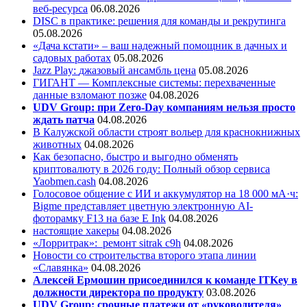
веб-ресурса
06.08.2026
DISC в практике: решения для команды и рекрутинга
05.08.2026
«Дача кстати» – ваш надежный помощник в дачных и
садовых работах
05.08.2026
Jazz Play:
джазовый ансамбль цена
05.08.2026
ГИГАНТ — Комплексные системы: перехваченные
данные взломают позже
04.08.2026
UDV Group: при Zero-Day компаниям нельзя просто
ждать патча
04.08.2026
В Калужской области строят вольер для краснокнижных
животных
04.08.2026
Как безопасно, быстро и выгодно обменять
криптовалюту в 2026 году: Полный обзор сервиса
Yaobmen.cash
04.08.2026
Голосовое общение с ИИ и аккумулятор на 18 000 мА·ч:
Bigme представляет цветную электронную AI-
фоторамку F13 на базе E Ink
04.08.2026
настоящие хакеры
04.08.2026
«Лорритрак»:
ремонт sitrak c9h
04.08.2026
Новости со строительства второго этапа линии
«Славянка»
04.08.2026
Алексей Ермошин присоединился к команде ITKey в
должности директора по продукту
03.08.2026
UDV Group: срочные платежи от «руководителя»