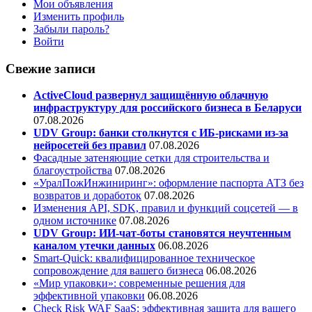
Мои объявления
Изменить профиль
Забыли пароль?
Войти
Свежие записи
ActiveCloud развернул защищённую облачную
инфраструктуру для российского бизнеса в Беларуси
07.08.2026
UDV Group: банки столкнутся с ИБ-рисками из-за
нейросетей без правил
07.08.2026
Фасадные затеняющие сетки для строительства и
благоустройства
07.08.2026
«УралПожИнжиниринг»: оформление паспорта АТЗ без
возвратов и доработок
07.08.2026
Изменения API, SDK, правил и функций соцсетей — в
одном источнике
07.08.2026
UDV Group: ИИ-чат-боты становятся неучтенным
каналом утечки данных
06.08.2026
Smart-Quick: квалифицированное техническое
сопровождение для вашего бизнеса
06.08.2026
«Мир упаковки»: современные решения для
эффективной упаковки
06.08.2026
Check Risk WAF SaaS: эффективная защита для вашего