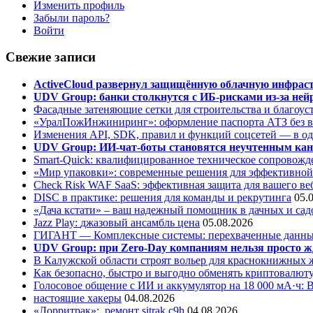
Изменить профиль
Забыли пароль?
Войти
Свежие записи
ActiveCloud развернул защищённую облачную инфрастр
UDV Group: банки столкнутся с ИБ-рисками из-за нейр
Фасадные затеняющие сетки для строительства и благоус
«УралПожИнжиниринг»: оформление паспорта АТЗ без во
Изменения API, SDK, правил и функций соцсетей — в о
UDV Group: ИИ-чат-боты становятся неучтенным кан
Smart-Quick: квалифицированное техническое сопровожде
«Мир упаковки»: современные решения для эффективной
Check Risk WAF SaaS: эффективная защита для вашего ве
DISC в практике: решения для команды и рекрутинга
05.
«Дача кстати» – ваш надежный помощник в дачных и сад
Jazz Play:
джазовый ансамбль цена
05.08.2026
ГИГАНТ — Комплексные системы: перехваченные данны
UDV Group: при Zero-Day компаниям нельзя просто ж
В Калужской области строят вольер для краснокнижных
Как безопасно, быстро и выгодно обменять криптовалюту
Голосовое общение с ИИ и аккумулятор на 18 000 мА·ч: 
настоящие хакеры
04.08.2026
«Лорритрак»:
ремонт sitrak c9h
04.08.2026