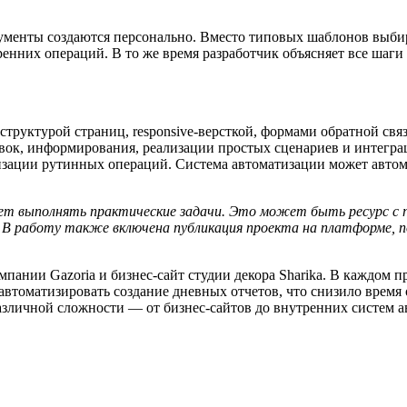
трументы создаются персонально. Вместо типовых шаблонов выб
енних операций. В то же время разработчик объясняет все шаги 
труктурой страниц, responsive-версткой, формами обратной связ
аявок, информирования, реализации простых сценариев и интегр
изации рутинных операций. Система автоматизации может автома
т выполнять практические задачи. Это может быть ресурс с п
 В работу также включена публикация проекта на платформе, п
мпании Gazoria и бизнес-сайт студии декора Sharika. В каждом 
автоматизировать создание дневных отчетов, что снизило время
различной сложности — от бизнес-сайтов до внутренних систем 