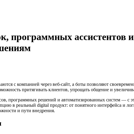
к, программных ассистентов и
ешениям
аются с компанией через веб-сайт, а боты позволяют своевремен
можность притягивать клиентов, упрощать общение и увеличива
ов, программных решений и автоматизированных систем — с эта
епцию в реальный digital продукт: от понятного интерфейса и л
можности и пути внедрения.
и