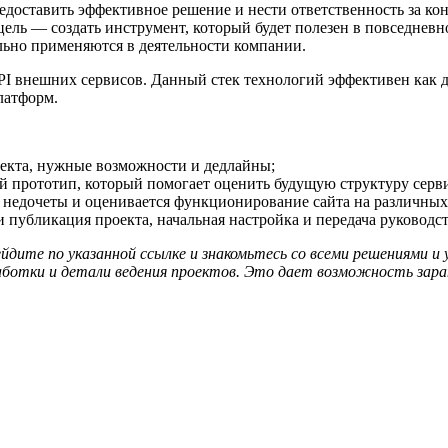
едоставить эффективное решение и нести ответственность за кон
ель — создать инструмент, который будет полезен в повседневн
льно применяются в деятельности компании.
 API внешних сервисов. Данный стек технологий эффективен как 
латформ.
роекта, нужные возможности и дедлайны;
ий прототип, который помогает оценить будущую структуру серви
 недочеты и оценивается функционирование сайта на различных
и публикация проекта, начальная настройка и передача руководс
йдите по указанной ссылке и знакомьтесь со всеми решениями и у
отки и детали ведения проектов. Это дает возможность заране