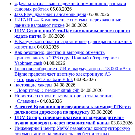
«Дача кстати» – ваш надежный помощник в дачных и
садовых работах
05.08.2026
Jazz Play:
джазовый ансамбль цена
05.08.2026
ГИГАНТ — Комплексные системы: перехваченные
данные взломают позже
04.08.2026
UDV Group: при Zero-Day компаниям нельзя просто
ждать патча
04.08.2026
В Калужской области строят вольер для краснокнижных
животных
04.08.2026
Как безопасно, быстро и выгодно обменять
криптовалюту в 2026 году: Полный обзор сервиса
Yaobmen.cash
04.08.2026
Голосовое общение с ИИ и аккумулятор на 18 000 мА·ч:
Bigme представляет цветную электронную AI-
фоторамку F13 на базе E Ink
04.08.2026
настоящие хакеры
04.08.2026
«Лорритрак»:
ремонт sitrak c9h
04.08.2026
Новости со строительства второго этапа линии
«Славянка»
04.08.2026
Алексей Ермошин присоединился к команде ITKey в
должности директора по продукту
03.08.2026
UDV Group: срочные платежи от «руководителя»
нужно проверять через независимый канал
03.08.2026
Инженерный центр УрФУ разработал конструкторскую
документацию на двигатель для беспилотных