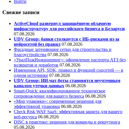
Войти
Свежие записи
ActiveCloud развернул защищённую облачную
инфраструктуру для российского бизнеса в Беларуси
07.08.2026
UDV Group: банки столкнутся с ИБ-рисками из-за
нейросетей без правил
07.08.2026
Фасадные затеняющие сетки для строительства и
благоустройства
07.08.2026
«УралПожИнжиниринг»: оформление паспорта АТЗ без
возвратов и доработок
07.08.2026
Изменения API, SDK, правил и функций соцсетей — в
одном источнике
07.08.2026
UDV Group: ИИ-чат-боты становятся неучтенным
каналом утечки данных
06.08.2026
Smart-Quick: квалифицированное техническое
сопровождение для вашего бизнеса
06.08.2026
«Мир упаковки»: современные решения для
эффективной упаковки
06.08.2026
Check Risk WAF SaaS: эффективная защита для вашего
веб-ресурса
06.08.2026
DISC в практике: решения для команды и рекрутинга
05.08.2026