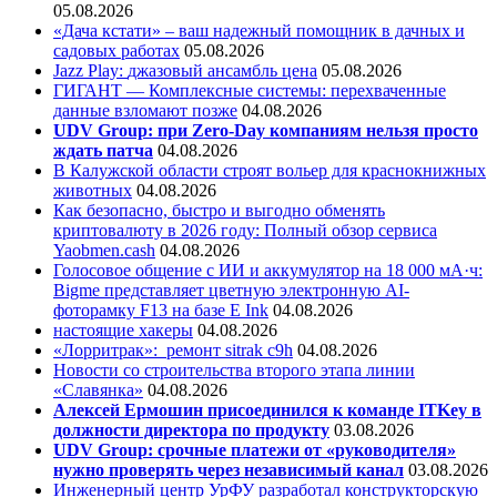
05.08.2026
«Дача кстати» – ваш надежный помощник в дачных и
садовых работах
05.08.2026
Jazz Play:
джазовый ансамбль цена
05.08.2026
ГИГАНТ — Комплексные системы: перехваченные
данные взломают позже
04.08.2026
UDV Group: при Zero-Day компаниям нельзя просто
ждать патча
04.08.2026
В Калужской области строят вольер для краснокнижных
животных
04.08.2026
Как безопасно, быстро и выгодно обменять
криптовалюту в 2026 году: Полный обзор сервиса
Yaobmen.cash
04.08.2026
Голосовое общение с ИИ и аккумулятор на 18 000 мА·ч:
Bigme представляет цветную электронную AI-
фоторамку F13 на базе E Ink
04.08.2026
настоящие хакеры
04.08.2026
«Лорритрак»:
ремонт sitrak c9h
04.08.2026
Новости со строительства второго этапа линии
«Славянка»
04.08.2026
Алексей Ермошин присоединился к команде ITKey в
должности директора по продукту
03.08.2026
UDV Group: срочные платежи от «руководителя»
нужно проверять через независимый канал
03.08.2026
Инженерный центр УрФУ разработал конструкторскую