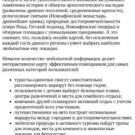
памятники истории и объекты археологического наследия
(развалины древних поселений, средневековые крепости),
религиозные святыни (Новоафонский монастырь,
древнейшие храмы), природные достопримечательности
(озеро Рица, Гегский водопад, Новоафонские пещеры) и
обзорные площадки с уникальными панорамами. А это
означает, что, пользуясь онлайн картой, без исключения
каждый гость данного региона сумеет выбрать наиболее
любопытные ему локации.
Немалое количество любопытной информации делает
интерактивную карту эффективным помощником для самых
различных категорий пользователей:
туристы-одиночки смогут самостоятельно
распланировать маршрут без помощи гидов;
пользователи с детьми выберут безопасные пляжи,
центры развлечений и места для семейного отдыха;
компании друзей спланируют активный отдых с учетом
предпочтений всех участников;
путешественники на авто построят оптимальные
маршруты между городами и достопримечательностями;
любители природы и активного туризма найдут тропы
для походов, места для кемпинга и живописные
локации для фотосессии;