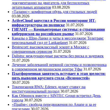
документацию на двигатель для беспилотных
летательных аппаратов
03.08.2026
«Таларис»: комфортная обувь для стильных людей
03.08.2026
ActiveCloud запустил в России мониторинг ИТ-
инфраструктуры по подписке
31.07.2026
ГИГАНТ — Компьютерные системы: о страховании
киберрисков на российском рынке
31.07.2026
Каналы о Шри-Ланке и чаты в мессенджере Телеграм:
персональный гид от Lankaplanet
31.07.2026
Bestescort: высококлассный эскорт в Москве с
совершенным сервисом
31.07.2026
Dalistra: международные расчеты без риска и задержек
31.07.2026
Лечение заболеваний нервной системы и позвоночника
в современном медицинском центре Уфы
31.07.2026
Платформенная занятость вступает в этап зрелости:
пять выводов круглого стола «Ведомостей»
30.07.2026
Токенизация RWA: Edenex делает ставку на
институциональный подход
30.07.2026
Как Обнинск вместе с SINTEC Group встретил День
города
30.07.2026
«Прайм»: свобода передвижения по Анапе и за ее
пределами
30.07.2026