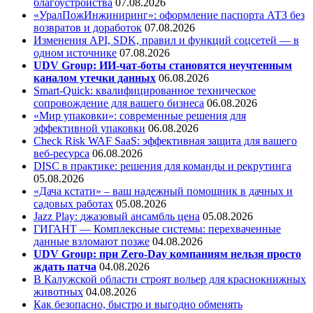
благоустройства
07.08.2026
«УралПожИнжиниринг»: оформление паспорта АТЗ без
возвратов и доработок
07.08.2026
Изменения API, SDK, правил и функций соцсетей — в
одном источнике
07.08.2026
UDV Group: ИИ-чат-боты становятся неучтенным
каналом утечки данных
06.08.2026
Smart-Quick: квалифицированное техническое
сопровождение для вашего бизнеса
06.08.2026
«Мир упаковки»: современные решения для
эффективной упаковки
06.08.2026
Check Risk WAF SaaS: эффективная защита для вашего
веб-ресурса
06.08.2026
DISC в практике: решения для команды и рекрутинга
05.08.2026
«Дача кстати» – ваш надежный помощник в дачных и
садовых работах
05.08.2026
Jazz Play:
джазовый ансамбль цена
05.08.2026
ГИГАНТ — Комплексные системы: перехваченные
данные взломают позже
04.08.2026
UDV Group: при Zero-Day компаниям нельзя просто
ждать патча
04.08.2026
В Калужской области строят вольер для краснокнижных
животных
04.08.2026
Как безопасно, быстро и выгодно обменять