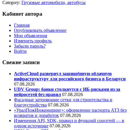
Category:
Грузовые автомобили, автобусы
Кабинет автора
Главная
Опубликовать объявление
Мои объявления
Изменить профиль
Забыли пароль?
Войти
Свежие записи
ActiveCloud развернул защищённую облачную
инфраструктуру для российского бизнеса в Беларуси
07.08.2026
UDV Group: банки столкнутся с ИБ-рисками из-за
нейросетей без правил
07.08.2026
Фасадные затеняющие сетки для строительства и
благоустройства
07.08.2026
«УралПожИнжиниринг»: оформление паспорта АТЗ без
возвратов и доработок
07.08.2026
Изменения API, SDK, правил и функций соцсетей — в
одном источнике
07.08.2026