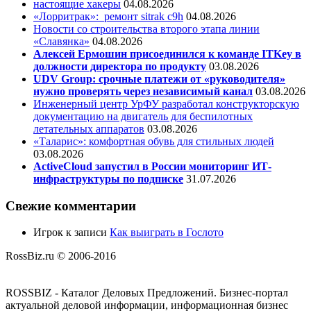
настоящие хакеры
04.08.2026
«Лорритрак»:
ремонт sitrak c9h
04.08.2026
Новости со строительства второго этапа линии
«Славянка»
04.08.2026
Алексей Ермошин присоединился к команде ITKey в
должности директора по продукту
03.08.2026
UDV Group: срочные платежи от «руководителя»
нужно проверять через независимый канал
03.08.2026
Инженерный центр УрФУ разработал конструкторскую
документацию на двигатель для беспилотных
летательных аппаратов
03.08.2026
«Таларис»: комфортная обувь для стильных людей
03.08.2026
ActiveCloud запустил в России мониторинг ИТ-
инфраструктуры по подписке
31.07.2026
Свежие комментарии
Игрок
к записи
Как выиграть в Гослото
RossBiz.ru © 2006-2016
ROSSBIZ - Каталог Деловых Предложений. Бизнес-портал
актуальной деловой информации, информационная бизнес