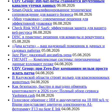
UDV Group: ИИ-чат-боты становятся неучтенным
каналом утечки данных
06.08.2026
Smart-Quick: квалифицированное техническое
сопровождение для вашего бизнеса
06.08.2026
«Мир упаковки»: современные решения для
эффективной упаковки
06.08.2026
Check Risk WAF SaaS: эффективная защита для вашего
веб-ресурса
06.08.2026
DISC в практике: решения для команды и рекрутинга
05.08.2026
«Дача кстати» – ваш надежный помощник в дачных и
садовых работах
05.08.2026
Jazz Play:
джазовый ансамбль цена
05.08.2026
ГИГАНТ — Комплексные системы: перехваченные
данные взломают позже
04.08.2026
UDV Group: при Zero-Day компаниям нельзя просто
ждать патча
04.08.2026
В Калужской области строят вольер для краснокнижных
животных
04.08.2026
Как безопасно, быстро и выгодно обменять
криптовалюту в 2026 году: Полный обзор сервиса
Yaobmen.cash
04.08.2026
Голосовое общение с ИИ и аккумулятор на 18 000 мА·ч:
Bigme представляет цветную электронную AI-
фоторамку F13 на базе E Ink
04.08.2026