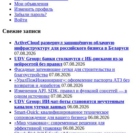
Мои объявления
Изменить профиль
Забыли пароль?
Войти
Свежие записи
ActiveCloud развернул защищённую облачную
инфраструктуру для российского бизнеса в Беларуси
07.08.2026
UDV Group: банки столкнутся с ИБ-рисками из-за
нейросетей без правил
07.08.2026
Фасадные затеняющие сетки для строительства и
благоустройства
07.08.2026
«УралПожИнжиниринг»: оформление паспорта АТЗ без
возвратов и доработок
07.08.2026
Изменения API, SDK, правил и функций соцсетей — в
одном источнике
07.08.2026
UDV Group: ИИ-чат-боты становятся неучтенным
каналом утечки данных
06.08.2026
Smart-Quick: квалифицированное техническое
сопровождение для вашего бизнеса
06.08.2026
«Мир упаковки»: современные решения для
эффективной упаковки
06.08.2026