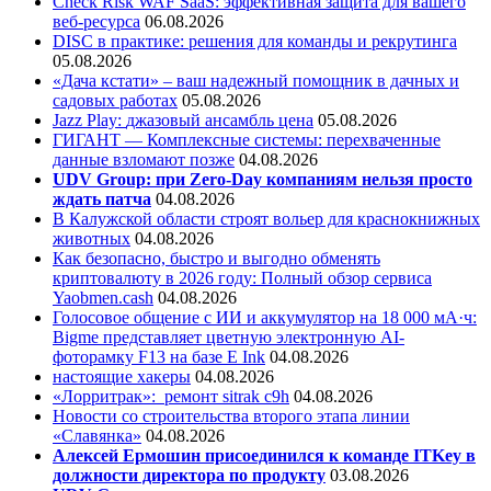
Check Risk WAF SaaS: эффективная защита для вашего
веб-ресурса
06.08.2026
DISC в практике: решения для команды и рекрутинга
05.08.2026
«Дача кстати» – ваш надежный помощник в дачных и
садовых работах
05.08.2026
Jazz Play:
джазовый ансамбль цена
05.08.2026
ГИГАНТ — Комплексные системы: перехваченные
данные взломают позже
04.08.2026
UDV Group: при Zero-Day компаниям нельзя просто
ждать патча
04.08.2026
В Калужской области строят вольер для краснокнижных
животных
04.08.2026
Как безопасно, быстро и выгодно обменять
криптовалюту в 2026 году: Полный обзор сервиса
Yaobmen.cash
04.08.2026
Голосовое общение с ИИ и аккумулятор на 18 000 мА·ч:
Bigme представляет цветную электронную AI-
фоторамку F13 на базе E Ink
04.08.2026
настоящие хакеры
04.08.2026
«Лорритрак»:
ремонт sitrak c9h
04.08.2026
Новости со строительства второго этапа линии
«Славянка»
04.08.2026
Алексей Ермошин присоединился к команде ITKey в
должности директора по продукту
03.08.2026