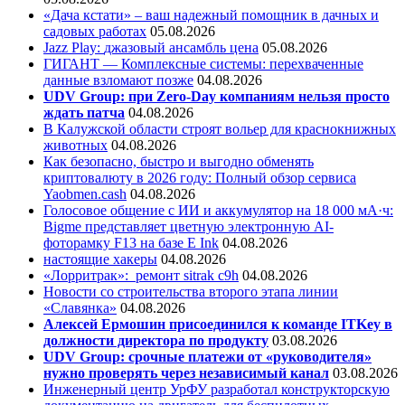
«Дача кстати» – ваш надежный помощник в дачных и
садовых работах
05.08.2026
Jazz Play:
джазовый ансамбль цена
05.08.2026
ГИГАНТ — Комплексные системы: перехваченные
данные взломают позже
04.08.2026
UDV Group: при Zero-Day компаниям нельзя просто
ждать патча
04.08.2026
В Калужской области строят вольер для краснокнижных
животных
04.08.2026
Как безопасно, быстро и выгодно обменять
криптовалюту в 2026 году: Полный обзор сервиса
Yaobmen.cash
04.08.2026
Голосовое общение с ИИ и аккумулятор на 18 000 мА·ч:
Bigme представляет цветную электронную AI-
фоторамку F13 на базе E Ink
04.08.2026
настоящие хакеры
04.08.2026
«Лорритрак»:
ремонт sitrak c9h
04.08.2026
Новости со строительства второго этапа линии
«Славянка»
04.08.2026
Алексей Ермошин присоединился к команде ITKey в
должности директора по продукту
03.08.2026
UDV Group: срочные платежи от «руководителя»
нужно проверять через независимый канал
03.08.2026
Инженерный центр УрФУ разработал конструкторскую