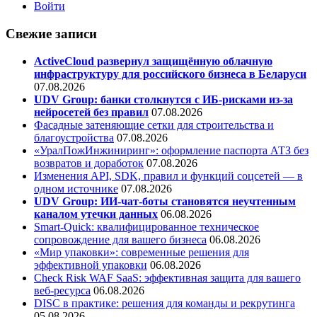
Войти
Свежие записи
ActiveCloud развернул защищённую облачную
инфраструктуру для российского бизнеса в Беларуси
07.08.2026
UDV Group: банки столкнутся с ИБ-рисками из-за
нейросетей без правил
07.08.2026
Фасадные затеняющие сетки для строительства и
благоустройства
07.08.2026
«УралПожИнжиниринг»: оформление паспорта АТЗ без
возвратов и доработок
07.08.2026
Изменения API, SDK, правил и функций соцсетей — в
одном источнике
07.08.2026
UDV Group: ИИ-чат-боты становятся неучтенным
каналом утечки данных
06.08.2026
Smart-Quick: квалифицированное техническое
сопровождение для вашего бизнеса
06.08.2026
«Мир упаковки»: современные решения для
эффективной упаковки
06.08.2026
Check Risk WAF SaaS: эффективная защита для вашего
веб-ресурса
06.08.2026
DISC в практике: решения для команды и рекрутинга
05.08.2026