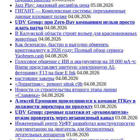
Jazz Play:
джазовый ансамбль цена
05.08.2026
ГИГАНТ — Комплексные системы: перехваченные
данные взломают позже
04.08.2026
UDV Group: при Zero-Day компаниям нельзя просто
ждать патча
04.08.2026
В Калужской области строят вольер для краснокнижных
животных
04.08.2026
Как безопасно, быстро и выгодно обменять
криптовалюту в 2026 году: Полный обзор сервиса
Yaobmen.cash
04.08.2026
Голосовое общение с ИИ и аккумулятор на 18 000 мА·ч:
Bigme представляет цветную электронную AI-
фоторамку F13 на базе E Ink
04.08.2026
настоящие хакеры
04.08.2026
«Лорритрак»:
ремонт sitrak c9h
04.08.2026
Новости со строительства второго этапа линии
«Славянка»
04.08.2026
Алексей Ермошин присоединился к команде ITKey в
должности директора по продукту
03.08.2026
UDV Group: срочные платежи от «руководителя»
нужно проверять через независимый канал
03.08.2026
Инженерный центр УрФУ разработал конструкторскую
документацию на двигатель для беспилотных
летательных аппаратов
03.08.2026