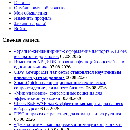
Главная
Опубликовать объявление
Мои объявления
Изменить профиль
Забыли пароль?
Войти
Свежие записи
«УралПожИнжиниринг»: оформление паспорта АТЗ без
возвратов и доработок
07.08.2026
Изменения API, SDK, правил и функций соцсетей — в
одном источнике
07.08.2026
UDV Group: ИИ-чат-боты становятся неучтенным
каналом утечки данных
06.08.2026
Smart-Quick: квалифицированное техническое
сопровождение для вашего бизнеса
06.08.2026
«Мир упаковки»: современные решения для
эффективной упаковки
06.08.2026
Check Risk WAF SaaS: эффективная защита для вашего
веб-ресурса
06.08.2026
DISC в практике: решения для команды и рекрутинга
05.08.2026
«Дача кстати» – ваш надежный помощник в дачных и
садовых работах
05.08.2026