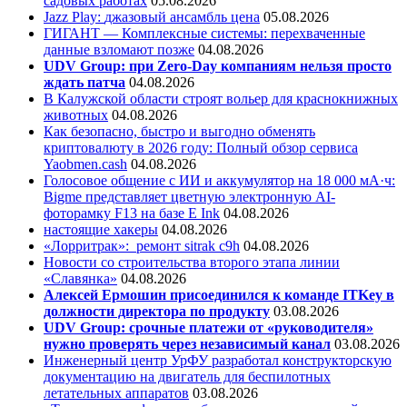
садовых работах
05.08.2026
Jazz Play:
джазовый ансамбль цена
05.08.2026
ГИГАНТ — Комплексные системы: перехваченные
данные взломают позже
04.08.2026
UDV Group: при Zero-Day компаниям нельзя просто
ждать патча
04.08.2026
В Калужской области строят вольер для краснокнижных
животных
04.08.2026
Как безопасно, быстро и выгодно обменять
криптовалюту в 2026 году: Полный обзор сервиса
Yaobmen.cash
04.08.2026
Голосовое общение с ИИ и аккумулятор на 18 000 мА·ч:
Bigme представляет цветную электронную AI-
фоторамку F13 на базе E Ink
04.08.2026
настоящие хакеры
04.08.2026
«Лорритрак»:
ремонт sitrak c9h
04.08.2026
Новости со строительства второго этапа линии
«Славянка»
04.08.2026
Алексей Ермошин присоединился к команде ITKey в
должности директора по продукту
03.08.2026
UDV Group: срочные платежи от «руководителя»
нужно проверять через независимый канал
03.08.2026
Инженерный центр УрФУ разработал конструкторскую
документацию на двигатель для беспилотных
летательных аппаратов
03.08.2026